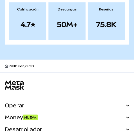
Calificación
Descargas
Reseñas
4.7
50M+
75.8K
SNDKon/SGD
Pie de página del sitio MetaMask
Operar
Canjear
Money
NUEVA
Predecir
NUEVA
Comprar
Desarrollador
Perps
NUEVA