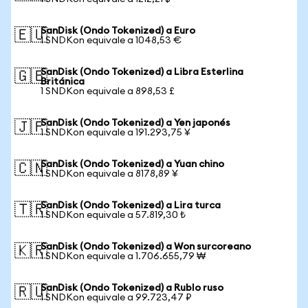
SanDisk (Ondo Tokenized) a Euro
🇪🇺
1 SNDKon equivale a 1048,53 €
SanDisk (Ondo Tokenized) a Libra Esterlina
🇬🇧
Británica
1 SNDKon equivale a 898,53 £
SanDisk (Ondo Tokenized) a Yen japonés
🇯🇵
1 SNDKon equivale a 191.293,75 ¥
SanDisk (Ondo Tokenized) a Yuan chino
🇨🇳
1 SNDKon equivale a 8178,89 ¥
SanDisk (Ondo Tokenized) a Lira turca
🇹🇷
1 SNDKon equivale a 57.819,30 ₺
SanDisk (Ondo Tokenized) a Won surcoreano
🇰🇷
1 SNDKon equivale a 1.706.655,79 ₩
SanDisk (Ondo Tokenized) a Rublo ruso
🇷🇺
1 SNDKon equivale a 99.723,47 ₽