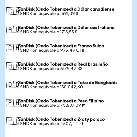
SanDisk (Ondo Tokenized) a Dólar canadiense
🇨🇦
1 SNDKon equivale a 1691,09 $
SanDisk (Ondo Tokenized) a Dólar australiano
🇦🇺
1 SNDKon equivale a 1715,55 $
SanDisk (Ondo Tokenized) a Franco Suizo
🇨🇭
1 SNDKon equivale a 979,49 CHF
SanDisk (Ondo Tokenized) a Real brasileño
🇧🇷
1 SNDKon equivale a 6179,47 R$
SanDisk (Ondo Tokenized) a Taka de Bangladés
🇧🇩
1 SNDKon equivale a 150.042,60 ৳
SanDisk (Ondo Tokenized) a Peso Filipino
🇵🇭
1 SNDKon equivale a 73.587,09 ₱
SanDisk (Ondo Tokenized) a Złoty polaco
🇵🇱
1 SNDKon equivale a 4507,44 zł