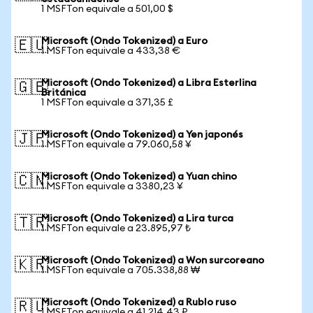
1 MSFTon equivale a 501,00 $
Microsoft (Ondo Tokenized) a Euro
🇪🇺
1 MSFTon equivale a 433,38 €
Microsoft (Ondo Tokenized) a Libra Esterlina
🇬🇧
Británica
1 MSFTon equivale a 371,35 £
Microsoft (Ondo Tokenized) a Yen japonés
🇯🇵
1 MSFTon equivale a 79.060,58 ¥
Microsoft (Ondo Tokenized) a Yuan chino
🇨🇳
1 MSFTon equivale a 3380,23 ¥
Microsoft (Ondo Tokenized) a Lira turca
🇹🇷
1 MSFTon equivale a 23.895,97 ₺
Microsoft (Ondo Tokenized) a Won surcoreano
🇰🇷
1 MSFTon equivale a 705.338,88 ₩
Microsoft (Ondo Tokenized) a Rublo ruso
🇷🇺
1 MSFTon equivale a 41.214,43 ₽