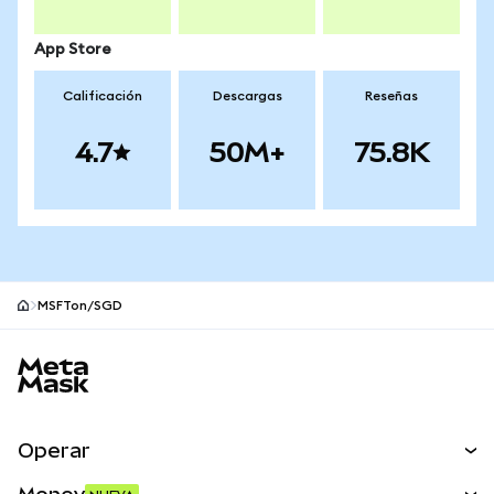
App Store
Calificación
Descargas
Reseñas
4.7
50M+
75.8K
MSFTon/SGD
Pie de página del sitio MetaMask
Operar
Canjear