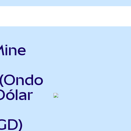
Mine
 (Ondo
Dólar
GD)