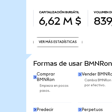
CAPITALIZACIÓN BURSÁTIL
VOLUMEN D
6,62 M $
839
VER MÁS ESTADÍSTICAS
VER MÁS ESTADÍSTICAS
Formas de usar BMNRon
Comprar
Vender BMNR
BMNRon
Cambia BMNRon
por efectivo.
Empieza en pocos
pasos.
Predecir
Perpetuos