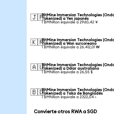
BitMine Immersion Technologies (Ond
🇯🇵
Tokenized) a Yen japonés
1 BMNRon equivale a 2960,42 ¥
BitMine Immersion Technologies (Ond
🇰🇷
Tokenized) a Won surcoreano
1 BMNRon equivale a 26.412,01 ₩
BitMine Immersion Technologies (Ond
🇦🇺
Tokenized) a Dólar australiano
1 BMNRon equivale a 26,55 $
BitMine Immersion Technologies (Ond
🇧🇩
Tokenized) a Taka de Bangladés
1 BMNRon equivale a 2322,04 ৳
Convierte otros RWA a SGD