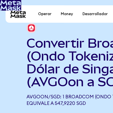
Operar
Money
Desarrollador
Convertir Br
(Ondo Tokeni
Dólar de Sing
(AVGOon a S
AVGOON/SGD: 1 BROADCOM (ONDO 
EQUIVALE A 547,9220 SGD