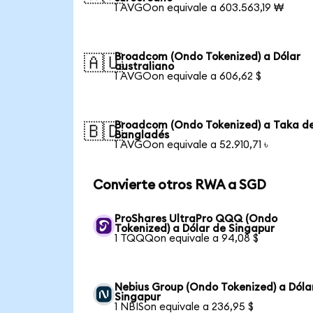
1 AVGOon equivale a 603.563,19 ₩
Broadcom (Ondo Tokenized) a Dólar
🇦🇺
australiano
1 AVGOon equivale a 606,62 $
Broadcom (Ondo Tokenized) a Taka d
🇧🇩
Bangladés
1 AVGOon equivale a 52.910,71 ৳
Convierte otros RWA a SGD
ProShares UltraPro QQQ (Ondo
Tokenized) a Dólar de Singapur
1 TQQQon equivale a 94,08 $
Nebius Group (Ondo Tokenized) a Dóla
Singapur
1 NBISon equivale a 236,95 $