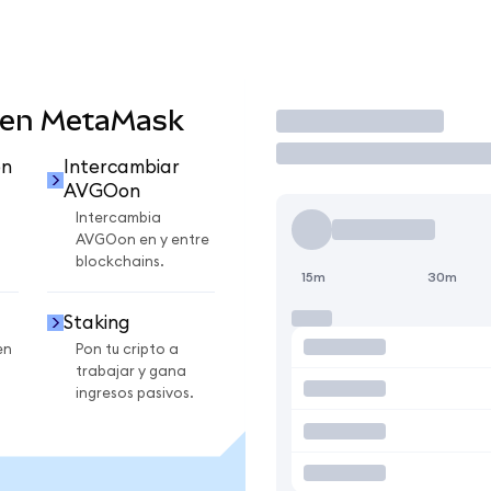
 en MetaMask
Operar
on
Intercambiar
AVGOon
Intercambia
AVGOon en y entre
blockchains.
15m
30m
Staking
en
Pon tu cripto a
trabajar y gana
ingresos pasivos.