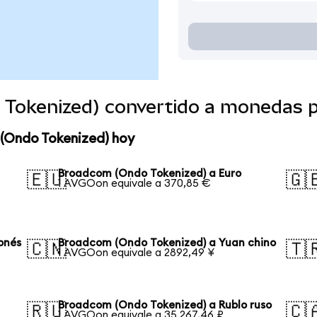
Tokenized) convertido a monedas 
(Ondo Tokenized) hoy
Broadcom (Ondo Tokenized) a Euro
🇪🇺
🇬
1 AVGOon equivale a 370,85 €
onés
Broadcom (Ondo Tokenized) a Yuan chino
🇨🇳
🇹
1 AVGOon equivale a 2892,49 ¥
Broadcom (Ondo Tokenized) a Rublo ruso
🇷🇺
🇨
1 AVGOon equivale a 35.267,46 ₽