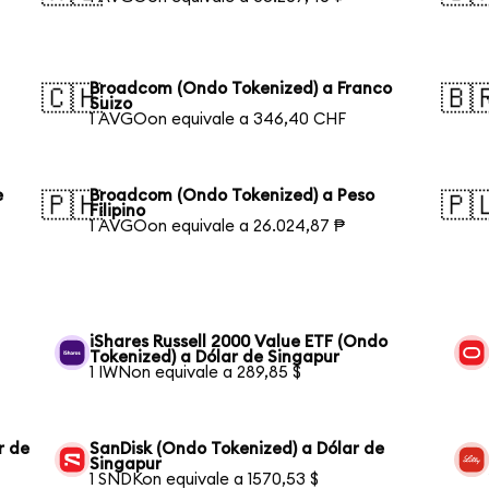
Broadcom (Ondo Tokenized) a Franco
🇨🇭
🇧
Suizo
1 AVGOon equivale a 346,40 CHF
e
Broadcom (Ondo Tokenized) a Peso
🇵🇭
🇵
Filipino
1 AVGOon equivale a 26.024,87 ₱
iShares Russell 2000 Value ETF (Ondo
Tokenized) a Dólar de Singapur
1 IWNon equivale a 289,85 $
r de
SanDisk (Ondo Tokenized) a Dólar de
Singapur
1 SNDKon equivale a 1570,53 $