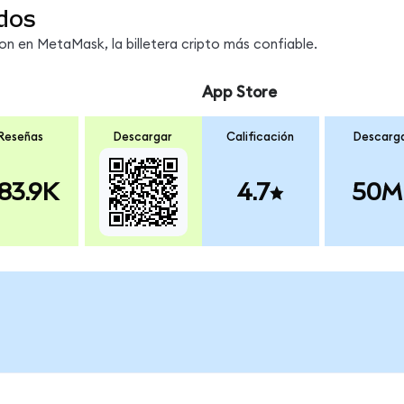
dos
 en MetaMask, la billetera cripto más confiable.
App Store
Reseñas
Descargar
Calificación
Descarg
83.9K
4.7
50M