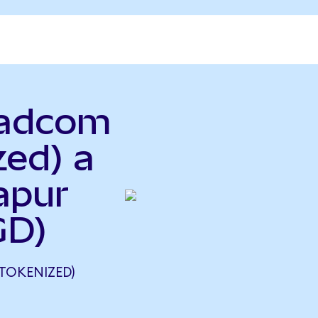
oadcom
zed) a
apur
GD)
TOKENIZED)