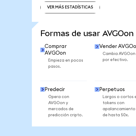
VER MÁS ESTADÍSTICAS
VER MÁS ESTADÍSTICAS
Formas de usar AVGOon
Comprar
Vender AVGO
AVGOon
Cambia AVGOon
por efectivo.
Empieza en pocos
pasos.
Predecir
Perpetuos
Opera con
Largos o cortos 
AVGOon y
tokens con
mercados de
apalancamiento
predicción cripto.
de hasta 50x.