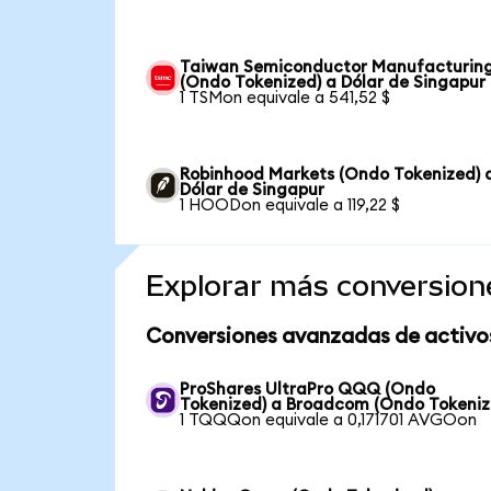
Taiwan Semiconductor Manufacturin
(Ondo Tokenized) a Dólar de Singapur
1 TSMon equivale a 541,52 $
Robinhood Markets (Ondo Tokenized) 
Dólar de Singapur
1 HOODon equivale a 119,22 $
Explorar más conversion
Conversiones avanzadas de activo
ProShares UltraPro QQQ (Ondo
Tokenized) a Broadcom (Ondo Tokeniz
1 TQQQon equivale a 0,171701 AVGOon