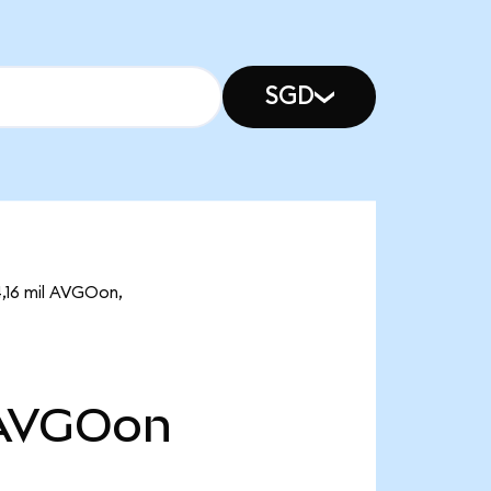
SGD
4,16 mil AVGOon,
AVGOon