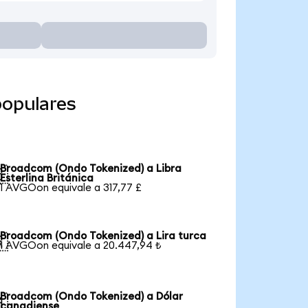
populares
Broadcom (Ondo Tokenized) a Libra

Esterlina Británica
1 AVGOon equivale a 317,77 £
Broadcom (Ondo Tokenized) a Lira turca

1 AVGOon equivale a 20.447,94 ₺
Broadcom (Ondo Tokenized) a Dólar

canadiense