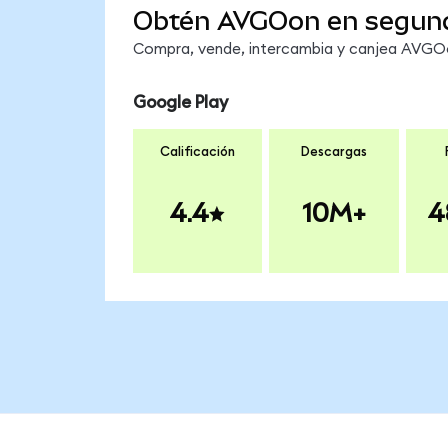
Obtén AVGOon en segun
Compra, vende, intercambia y canjea AVGOon
Google Play
Calificación
Descargas
4.4
10M+
4