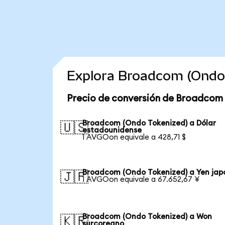
Explora Broadcom (Ondo 
Precio de conversión de Broadcom 
Broadcom (Ondo Tokenized) a Dólar
🇺🇸
estadounidense
1 AVGOon equivale a 428,71 $
Broadcom (Ondo Tokenized) a Yen jap
🇯🇵
1 AVGOon equivale a 67.652,67 ¥
Broadcom (Ondo Tokenized) a Won
🇰🇷
surcoreano