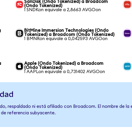
SanDisk (Ondo Tokenized) a Broadcom
(Ondo Tokenized)
1 SNDKon equivale a 2,8663 AVGOon
g
BitMine Immersion Technologies (Ondo
Tokenized) a Broadcom (Ondo Tokenized)
1 BMNRon equivale a 0,042593 AVGOon
a
Apple (Ondo Tokenized) a Broadcom
(Ondo Tokenized)
1 AAPLon equivale a 0,731402 AVGOon
idad
do, respaldado ni está afiliado con Broadcom. El nombre de la 
o de referencia subyacente.