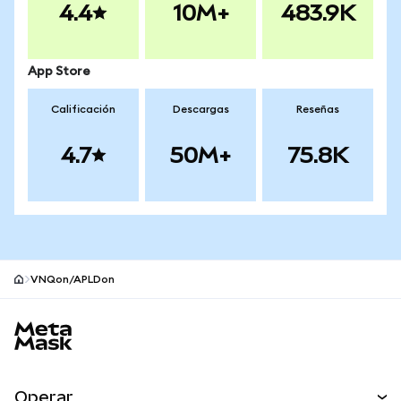
4.4
10M+
483.9K
App Store
Calificación
Descargas
Reseñas
4.7
50M+
75.8K
VNQon/APLDon
Pie de página del sitio MetaMask
Operar