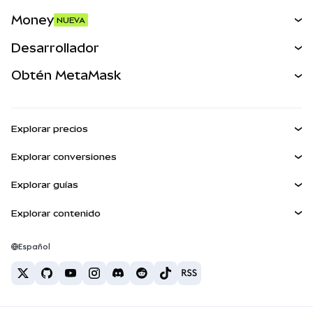
Canjear
Money
NUEVA
Predecir
NUEVA
Comprar
Desarrollador
Perps
NUEVA
Tarjeta
Ver los documentos
Obtén MetaMask
Activos del mundo real
mUSD
NUEVA
Panel
Obtén Metamask
Ganar
Kit de cuentas inteligentes
Escudo de transacciones
Explorar precios
Billeteras integradas
Agent Wallet
Precio de Bitcoin
NUEVA
Explorar conversiones
MetaMask Connect
Precio de Ethereum
Snaps
BTC a USD
Precio de Solana
Explorar guías
Snaps
Recompensas
ETH a USD
NUEVA
Comprar BTC
Precio de Shiba Inu
USDT a INR
Explorar contenido
Servicios Web3
Seguridad
Comprar ETH
Precio de Pepe
Billetera Bitcoin
BTC a USDT
Comprar SOL
Soporte
Precio de Tether
Billetera Solana
Español
BTC a INR
Comprar PEPE
Carreras
Precio de USDC
Mejores tarjetas de criptomonedas
ETH a USDT
Comprar USDT
Precio de Chainlink
Las mejores billeteras de criptomonedas móviles
Contacto
USDT a PHP
Comprar USDC
¿Qué es Polymarket?