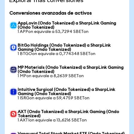
Explorar más conversiones
Conversiones avanzadas de activos
AppLovin (Ondo Tokenized) a SharpLink Gaming
(Ondo Tokenized)
1 APPon equivale a 53,7294 SBETon
BitGo Holdings (Ondo Tokenized) a SharpLink
Gaming (Ondo Tokenized)
1 BTGOon equivale a 0,774348 SBETon
MP Materials (Ondo Tokenized) a SharpLink Gaming
(Ondo Tokenized)
1 MPon equivale a 8,2639 SBETon
Intuitive Surgical (Ondo Tokenized) a SharpLink
Gaming (Ondo Tokenized)
1 ISRGon equivale a 59,4759 SBETon
AXT (Ondo Tokenized) a SharpLink Gaming (Ondo
Tokenized)
1 AXTIon equivale a 13,6216 SBETon