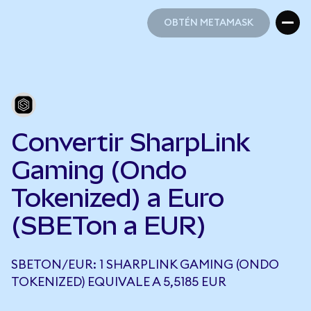
OBTÉN METAMASK
OBTÉN METAMASK
Convertir SharpLink
Gaming (Ondo
Tokenized) a Euro
(SBETon a EUR)
SBETON/EUR: 1 SHARPLINK GAMING (ONDO
TOKENIZED) EQUIVALE A 5,5185 EUR