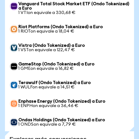
Vanguard Total Stock Market ETF (Ondo Tokenized)
a Euro
1 VTIon equivale a 330,68 €
Riot Platforms (Ondo Tokenized) a Euro
1 RIOTon equivale a 18,04 €
Vistra (Ondo Tokenized) a Euro
1 VSTon equivale a 122,47 €
GameStop (Ondo Tokenized) a Euro
1 GMEon equivale a 16,82 €
Terawulf (Ondo Tokenized) a Euro
1 WULFon equivale a 14,51 €
Enphase Energy (Ondo Tokenized) a Euro
1 ENPHon equivale a 36,46 €
Ondas Holdings (Ondo Tokenized) a Euro
1 ONDSon equivale a 7,79 €