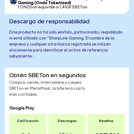
Gaming (Ondo Tokenized)
1 ONDSon equivale a 1,4108 SBETon
Descargo de responsabilidad
Este producto no ha sido emitido, patrocinado, respaldado
ni está afiliado con "SharpLink Gaming. El nombre de la
empresa y cualquier otra marca registrada se utilizan
únicamente para identificar el activo de referencia
subyacente.
Obtén SBETon en segundos
Compra, vende, intercambia y canjea
SBETon en MetaMask, la billetera cripto
más confiable.
Google Play
Calificación
Descargas
Reseñas