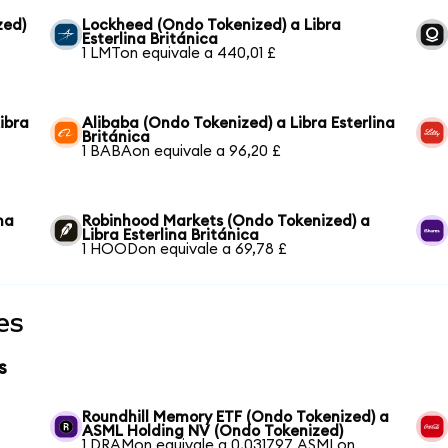
zed)
Lockheed (Ondo Tokenized) a Libra
Esterlina Británica
1 LMTon equivale a 440,01 £
ibra
Alibaba (Ondo Tokenized) a Libra Esterlina
Británica
1 BABAon equivale a 96,20 £
na
Robinhood Markets (Ondo Tokenized) a
Libra Esterlina Británica
1 HOODon equivale a 69,78 £
es
s
Roundhill Memory ETF (Ondo Tokenized) a
ASML Holding NV (Ondo Tokenized)
1 DRAMon equivale a 0,031797 ASMLon