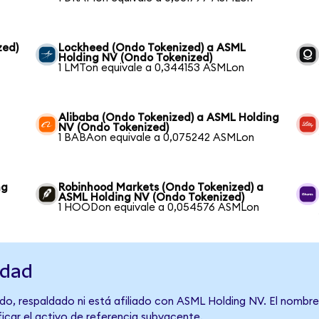
zed)
Lockheed (Ondo Tokenized) a ASML
Holding NV (Ondo Tokenized)
1 LMTon equivale a 0,344153 ASMLon
Alibaba (Ondo Tokenized) a ASML Holding
NV (Ondo Tokenized)
1 BABAon equivale a 0,075242 ASMLon
ng
Robinhood Markets (Ondo Tokenized) a
ASML Holding NV (Ondo Tokenized)
1 HOODon equivale a 0,054576 ASMLon
idad
do, respaldado ni está afiliado con ASML Holding NV. El nombre
ficar el activo de referencia subyacente.