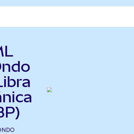
ML
Ondo
Libra
ánica
BP)
(ONDO