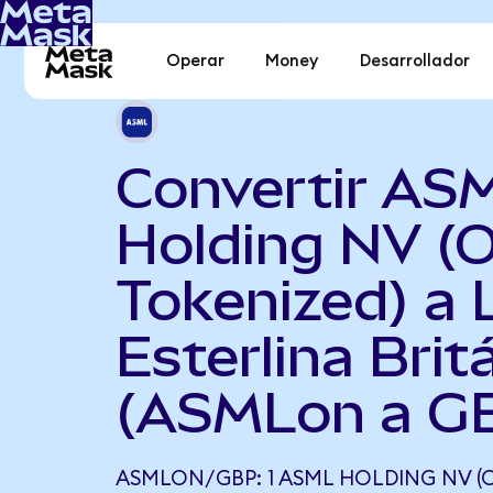
Operar
Money
Desarrollador
Convertir AS
Holding NV (
Tokenized) a 
Esterlina Brit
(ASMLon a G
ASMLON/GBP: 1 ASML HOLDING NV 