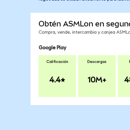
Obtén ASMLon en segun
Compra, vende, intercambia y canjea ASMLon
Google Play
Calificación
Descargas
4.4
10M+
4