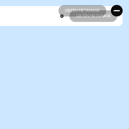
OBTÉN METAMASK
OBTÉN METAMASK
OBTÉN METAMASK
OBTÉN METAMASK