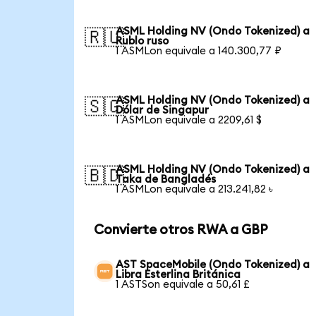
ASML Holding NV (Ondo Tokenized) a
🇷🇺
Rublo ruso
1 ASMLon equivale a 140.300,77 ₽
ASML Holding NV (Ondo Tokenized) a
🇸🇬
Dólar de Singapur
1 ASMLon equivale a 2209,61 $
ASML Holding NV (Ondo Tokenized) a
🇧🇩
Taka de Bangladés
1 ASMLon equivale a 213.241,82 ৳
Convierte otros RWA a GBP
AST SpaceMobile (Ondo Tokenized) a
Libra Esterlina Británica
1 ASTSon equivale a 50,61 £