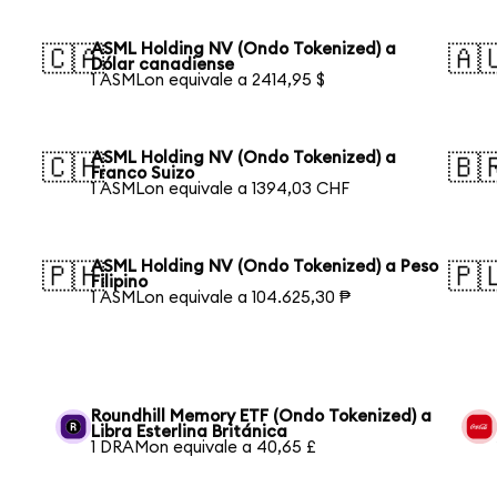
ASML Holding NV (Ondo Tokenized) a
🇨🇦
🇦
Dólar canadiense
1 ASMLon equivale a 2414,95 $
ASML Holding NV (Ondo Tokenized) a
🇨🇭
🇧
Franco Suizo
1 ASMLon equivale a 1394,03 CHF
ASML Holding NV (Ondo Tokenized) a Peso
🇵🇭
🇵
Filipino
1 ASMLon equivale a 104.625,30 ₱
Roundhill Memory ETF (Ondo Tokenized) a
Libra Esterlina Británica
1 DRAMon equivale a 40,65 £