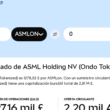
BP
ASMLON
rcado de ASML Holding NV (Ondo Tok
okenized) es 1278,52 £ por ASMLon. Con un suministro circulant
d) tiene una capitalización bursátil total de 2,81 M £.
N DE OPERACIONES
(24 H)
OFERTA CIRCULANTE
7,16 mil £
2,20 mil