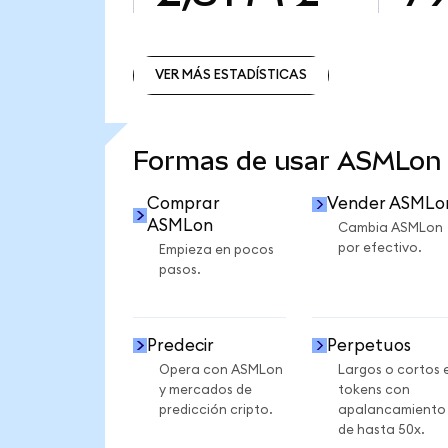
VER MÁS ESTADÍSTICAS
VER MÁS ESTADÍSTICAS
Formas de usar ASMLon
Comprar
Vender ASMLo
ASMLon
Cambia ASMLon
por efectivo.
Empieza en pocos
pasos.
Predecir
Perpetuos
Opera con ASMLon
Largos o cortos 
y mercados de
tokens con
predicción cripto.
apalancamiento
de hasta 50x.