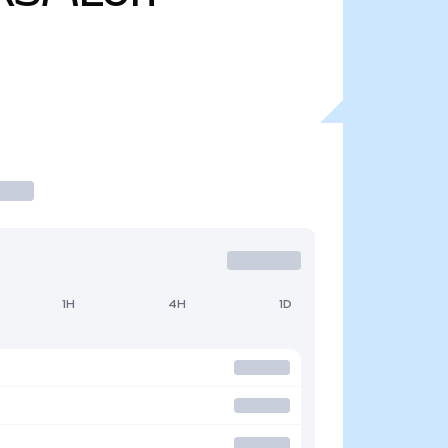
1H
4H
1D