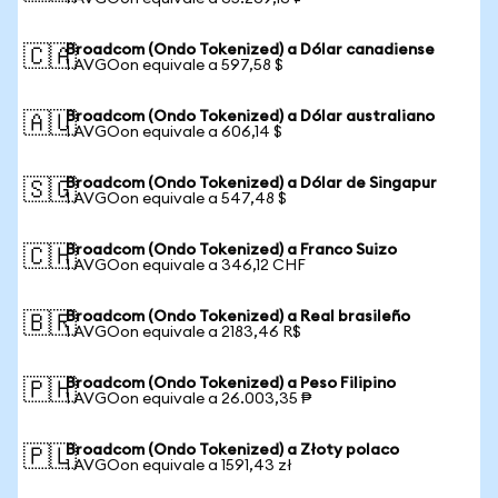
Broadcom (Ondo Tokenized) a Dólar canadiense
🇨🇦
1 AVGOon equivale a 597,58 $
Broadcom (Ondo Tokenized) a Dólar australiano
🇦🇺
1 AVGOon equivale a 606,14 $
Broadcom (Ondo Tokenized) a Dólar de Singapur
🇸🇬
1 AVGOon equivale a 547,48 $
Broadcom (Ondo Tokenized) a Franco Suizo
🇨🇭
1 AVGOon equivale a 346,12 CHF
Broadcom (Ondo Tokenized) a Real brasileño
🇧🇷
1 AVGOon equivale a 2183,46 R$
Broadcom (Ondo Tokenized) a Peso Filipino
🇵🇭
1 AVGOon equivale a 26.003,35 ₱
Broadcom (Ondo Tokenized) a Złoty polaco
🇵🇱
1 AVGOon equivale a 1591,43 zł