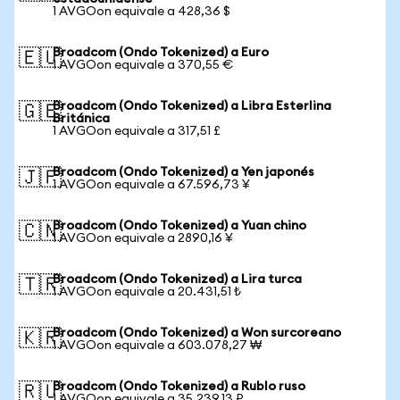
1 AVGOon equivale a 428,36 $
Broadcom (Ondo Tokenized) a Euro
🇪🇺
1 AVGOon equivale a 370,55 €
Broadcom (Ondo Tokenized) a Libra Esterlina
🇬🇧
Británica
1 AVGOon equivale a 317,51 £
Broadcom (Ondo Tokenized) a Yen japonés
🇯🇵
1 AVGOon equivale a 67.596,73 ¥
Broadcom (Ondo Tokenized) a Yuan chino
🇨🇳
1 AVGOon equivale a 2890,16 ¥
Broadcom (Ondo Tokenized) a Lira turca
🇹🇷
1 AVGOon equivale a 20.431,51 ₺
Broadcom (Ondo Tokenized) a Won surcoreano
🇰🇷
1 AVGOon equivale a 603.078,27 ₩
Broadcom (Ondo Tokenized) a Rublo ruso
🇷🇺
1 AVGOon equivale a 35.239,13 ₽