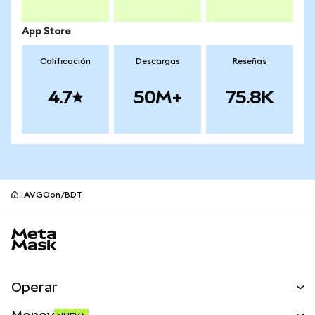
App Store
Calificación
Descargas
Reseñas
4.7
50M+
75.8K
AVGOon/BDT
Pie de página del sitio MetaMask
Operar
Canjear