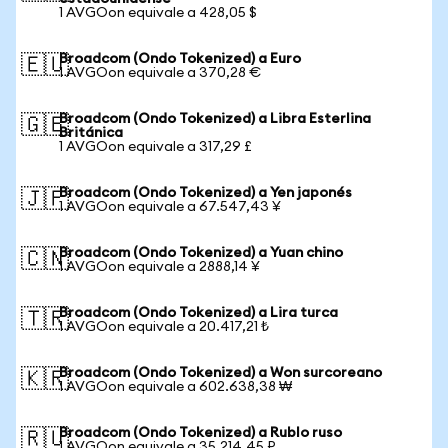
1 AVGOon equivale a 428,05 $
Broadcom (Ondo Tokenized) a Euro
🇪🇺
1 AVGOon equivale a 370,28 €
Broadcom (Ondo Tokenized) a Libra Esterlina
🇬🇧
Británica
1 AVGOon equivale a 317,29 £
Broadcom (Ondo Tokenized) a Yen japonés
🇯🇵
1 AVGOon equivale a 67.547,43 ¥
Broadcom (Ondo Tokenized) a Yuan chino
🇨🇳
1 AVGOon equivale a 2888,14 ¥
Broadcom (Ondo Tokenized) a Lira turca
🇹🇷
1 AVGOon equivale a 20.417,21 ₺
Broadcom (Ondo Tokenized) a Won surcoreano
🇰🇷
1 AVGOon equivale a 602.638,38 ₩
Broadcom (Ondo Tokenized) a Rublo ruso
🇷🇺
1 AVGOon equivale a 35.214,45 ₽