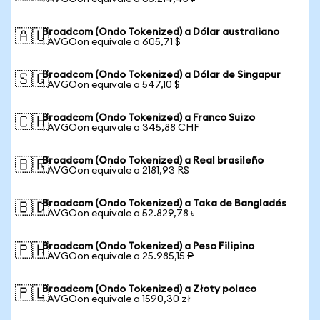
Broadcom (Ondo Tokenized) a Dólar australiano
🇦🇺
1 AVGOon equivale a 605,71 $
Broadcom (Ondo Tokenized) a Dólar de Singapur
🇸🇬
1 AVGOon equivale a 547,10 $
Broadcom (Ondo Tokenized) a Franco Suizo
🇨🇭
1 AVGOon equivale a 345,88 CHF
Broadcom (Ondo Tokenized) a Real brasileño
🇧🇷
1 AVGOon equivale a 2181,93 R$
Broadcom (Ondo Tokenized) a Taka de Bangladés
🇧🇩
1 AVGOon equivale a 52.829,78 ৳
Broadcom (Ondo Tokenized) a Peso Filipino
🇵🇭
1 AVGOon equivale a 25.985,15 ₱
Broadcom (Ondo Tokenized) a Złoty polaco
🇵🇱
1 AVGOon equivale a 1590,30 zł