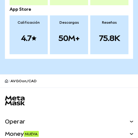
App Store
Calificación
Descargas
Reseñas
4.7
50M+
75.8K
AVGOon/CAD
Pie de página del sitio MetaMask
Operar
Canjear
Money
NUEVA