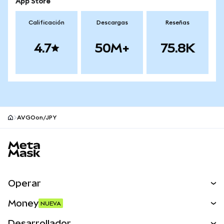
App Store
Calificación
Descargas
Reseñas
4.7
50M+
75.8K
AVGOon/JPY
Pie de página del sitio MetaMask
Operar
Canjear
Money
NUEVA
Predecir
NUEVA
Comprar
Desarrollador