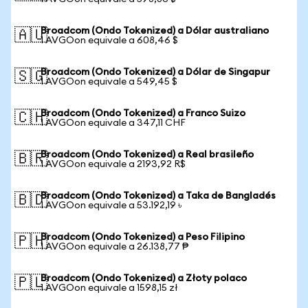
Broadcom (Ondo Tokenized) a Dólar australiano
🇦🇺
1 AVGOon equivale a 608,46 $
Broadcom (Ondo Tokenized) a Dólar de Singapur
🇸🇬
1 AVGOon equivale a 549,45 $
Broadcom (Ondo Tokenized) a Franco Suizo
🇨🇭
1 AVGOon equivale a 347,11 CHF
Broadcom (Ondo Tokenized) a Real brasileño
🇧🇷
1 AVGOon equivale a 2193,92 R$
Broadcom (Ondo Tokenized) a Taka de Bangladés
🇧🇩
1 AVGOon equivale a 53.192,19 ৳
Broadcom (Ondo Tokenized) a Peso Filipino
🇵🇭
1 AVGOon equivale a 26.138,77 ₱
Broadcom (Ondo Tokenized) a Złoty polaco
🇵🇱
1 AVGOon equivale a 1598,15 zł