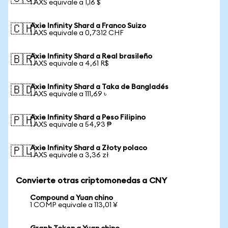
1 AXS equivale a 1,16 $
Axie Infinity Shard a Franco Suizo
🇨🇭
1 AXS equivale a 0,7312 CHF
Axie Infinity Shard a Real brasileño
🇧🇷
1 AXS equivale a 4,61 R$
Axie Infinity Shard a Taka de Bangladés
🇧🇩
1 AXS equivale a 111,69 ৳
Axie Infinity Shard a Peso Filipino
🇵🇭
1 AXS equivale a 54,93 ₱
Axie Infinity Shard a Złoty polaco
🇵🇱
1 AXS equivale a 3,36 zł
Convierte otras criptomonedas a CNY
Compound a Yuan chino
1 COMP equivale a 113,01 ¥