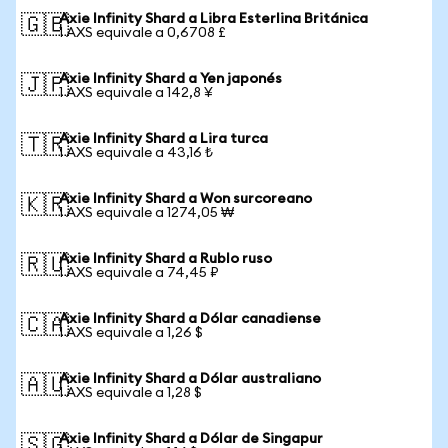
Axie Infinity Shard a Libra Esterlina Británica
🇬🇧
1 AXS equivale a 0,6708 £
Axie Infinity Shard a Yen japonés
🇯🇵
1 AXS equivale a 142,8 ¥
Axie Infinity Shard a Lira turca
🇹🇷
1 AXS equivale a 43,16 ₺
Axie Infinity Shard a Won surcoreano
🇰🇷
1 AXS equivale a 1274,05 ₩
Axie Infinity Shard a Rublo ruso
🇷🇺
1 AXS equivale a 74,45 ₽
Axie Infinity Shard a Dólar canadiense
🇨🇦
1 AXS equivale a 1,26 $
Axie Infinity Shard a Dólar australiano
🇦🇺
1 AXS equivale a 1,28 $
Axie Infinity Shard a Dólar de Singapur
🇸🇬