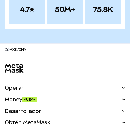
4.7
50M+
75.8K
AXS/CNY
Pie de página del sitio MetaMask
Operar
Canjear
Money
NUEVA
Predecir
NUEVA
Comprar
Desarrollador
Perps
NUEVA
Tarjeta
Ver los documentos
Obtén MetaMask
Activos del mundo real
mUSD
NUEVA
Panel
Obtén Metamask