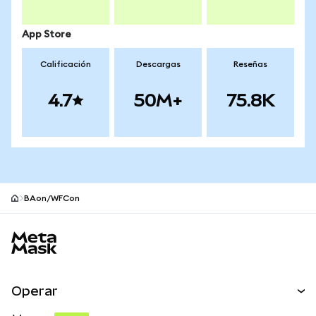
App Store
Calificación
Descargas
Reseñas
4.7
50M+
75.8K
BAon/WFCon
Pie de página del sitio MetaMask
Operar
Canjear