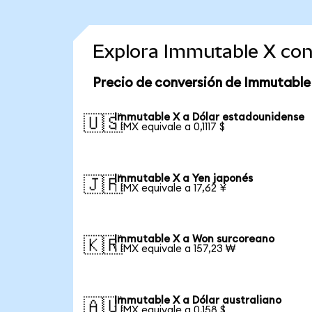
Explora Immutable X con
Precio de conversión de Immutable
Immutable X a Dólar estadounidense
🇺🇸
1 IMX equivale a 0,1117 $
Immutable X a Yen japonés
🇯🇵
1 IMX equivale a 17,62 ¥
Immutable X a Won surcoreano
🇰🇷
1 IMX equivale a 157,23 ₩
Immutable X a Dólar australiano
🇦🇺
1 IMX equivale a 0,158 $