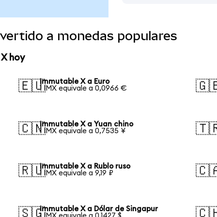
vertido a monedas populares
 X hoy
Immutable X a Euro
🇪🇺
🇬
1 IMX equivale a 0,0966 €
Immutable X a Yuan chino
🇨🇳
🇹
1 IMX equivale a 0,7535 ¥
Immutable X a Rublo ruso
🇷🇺
🇨
1 IMX equivale a 9,19 ₽
Immutable X a Dólar de Singapur
🇸🇬
🇨
1 IMX equivale a 0,1427 $