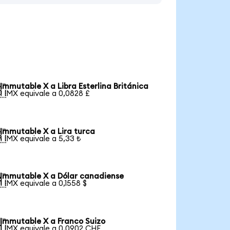
Immutable X a Libra Esterlina Británica

1 IMX equivale a 0,0828 £
Immutable X a Lira turca

1 IMX equivale a 5,33 ₺
Immutable X a Dólar canadiense

1 IMX equivale a 0,1558 $
Immutable X a Franco Suizo

1 IMX equivale a 0,0902 CHF