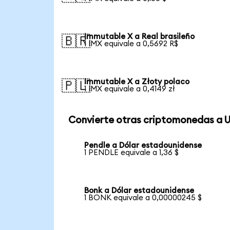
Immutable X a Real brasileño
🇧🇷
1 IMX equivale a 0,5692 R$
Immutable X a Złoty polaco
🇵🇱
1 IMX equivale a 0,4149 zł
Convierte otras criptomonedas a 
Pendle a Dólar estadounidense
1 PENDLE equivale a 1,36 $
Bonk a Dólar estadounidense
1 BONK equivale a 0,00000245 $