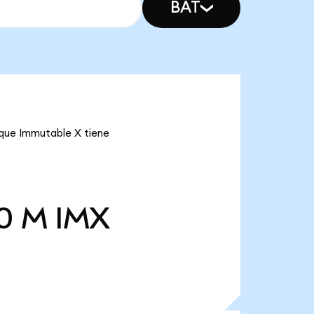
BAT
a que Immutable X tiene
0 M
IMX