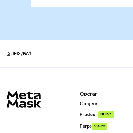
IMX/BAT
Pie de página del sitio MetaMask
Operar
Canjear
Predecir
NUEVA
Perps
NUEVA