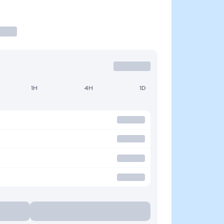
1H
4H
1D