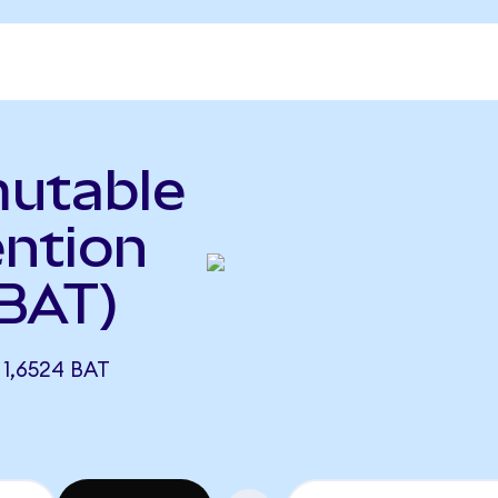
mutable
ention
 BAT)
1,6524 BAT