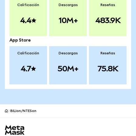
Calificación
Descargas
Reseñas
4.4
10M+
483.9K
App Store
Calificación
Descargas
Reseñas
4.7
50M+
75.8K
BILIon/NTESon
Pie de página del sitio MetaMask