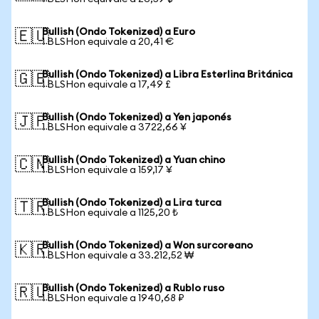
Bullish (Ondo Tokenized) a Euro
🇪🇺
1 BLSHon equivale a 20,41 €
Bullish (Ondo Tokenized) a Libra Esterlina Británica
🇬🇧
1 BLSHon equivale a 17,49 £
Bullish (Ondo Tokenized) a Yen japonés
🇯🇵
1 BLSHon equivale a 3722,66 ¥
Bullish (Ondo Tokenized) a Yuan chino
🇨🇳
1 BLSHon equivale a 159,17 ¥
Bullish (Ondo Tokenized) a Lira turca
🇹🇷
1 BLSHon equivale a 1125,20 ₺
Bullish (Ondo Tokenized) a Won surcoreano
🇰🇷
1 BLSHon equivale a 33.212,52 ₩
Bullish (Ondo Tokenized) a Rublo ruso
🇷🇺
1 BLSHon equivale a 1940,68 ₽