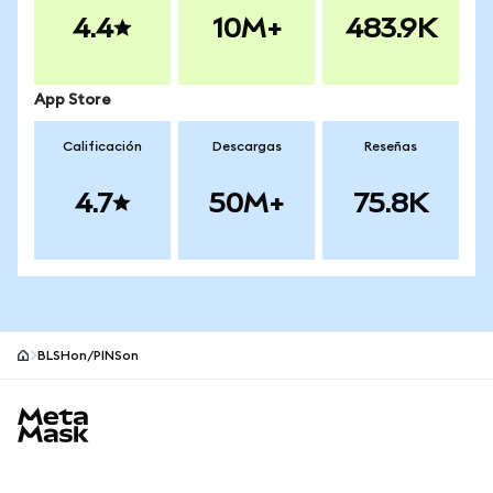
4.4
10M+
483.9K
App Store
Calificación
Descargas
Reseñas
4.7
50M+
75.8K
BLSHon/PINSon
Pie de página del sitio MetaMask