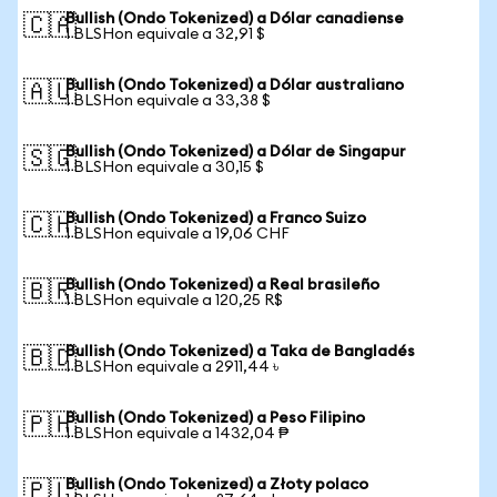
Bullish (Ondo Tokenized) a Dólar canadiense
🇨🇦
1 BLSHon equivale a 32,91 $
Bullish (Ondo Tokenized) a Dólar australiano
🇦🇺
1 BLSHon equivale a 33,38 $
Bullish (Ondo Tokenized) a Dólar de Singapur
🇸🇬
1 BLSHon equivale a 30,15 $
Bullish (Ondo Tokenized) a Franco Suizo
🇨🇭
1 BLSHon equivale a 19,06 CHF
Bullish (Ondo Tokenized) a Real brasileño
🇧🇷
1 BLSHon equivale a 120,25 R$
Bullish (Ondo Tokenized) a Taka de Bangladés
🇧🇩
1 BLSHon equivale a 2911,44 ৳
Bullish (Ondo Tokenized) a Peso Filipino
🇵🇭
1 BLSHon equivale a 1432,04 ₱
Bullish (Ondo Tokenized) a Złoty polaco
🇵🇱