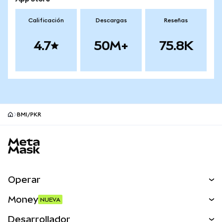
Calificación
Descargas
Reseñas
4.7
50M+
75.8K
BMI/PKR
Pie de página del sitio MetaMask
Operar
Canjear
Money
NUEVA
Predecir
NUEVA
Comprar
Desarrollador