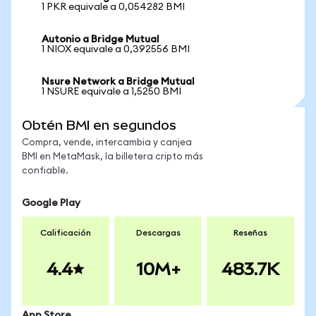
1 PKR equivale a 0,054282 BMI
Autonio a Bridge Mutual
1 NIOX equivale a 0,392556 BMI
Nsure Network a Bridge Mutual
1 NSURE equivale a 1,5250 BMI
Obtén BMI en segundos
Compra, vende, intercambia y canjea
BMI en MetaMask, la billetera cripto más
confiable.
Google Play
Calificación
Descargas
Reseñas
4.4
10M+
483.7K
App Store