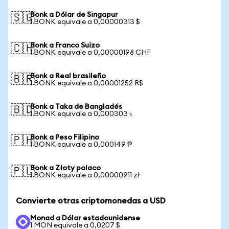
Bonk a Dólar de Singapur
🇸🇬
1 BONK equivale a 0,00000313 $
Bonk a Franco Suizo
🇨🇭
1 BONK equivale a 0,00000198 CHF
Bonk a Real brasileño
🇧🇷
1 BONK equivale a 0,00001252 R$
Bonk a Taka de Bangladés
🇧🇩
1 BONK equivale a 0,000303 ৳
Bonk a Peso Filipino
🇵🇭
1 BONK equivale a 0,000149 ₱
Bonk a Złoty polaco
🇵🇱
1 BONK equivale a 0,00000911 zł
Convierte otras criptomonedas a USD
Monad a Dólar estadounidense
1 MON equivale a 0,0207 $