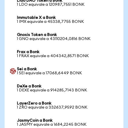
Lido DAO Token a Bonk
1 LDO equivale a 120987,7551 BONK
Immutable X a Bonk
1 IMX equivale a 45338,7755 BONK
Gnosis Token a Bonk
1 GNO equivale a 43110204,0816 BONK
Frax a Bonk
1 FRAX equivale a 404342,8571 BONK
Sei a Bonk
1 SEI equivale a 17068,6449 BONK
DeXe a Bonk
1 DEXE equivale a 914285,7143 BONK
LayerZero a Bonk
1 ZRO equivale a 332637,9592 BONK
JasmyCoin a Bonk
1 JASMY equivale a 1684,2245 BONK