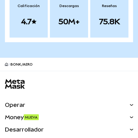
Calificación
Descargas
Reseñas
4.7
50M+
75.8K
BONK/AERO
Pie de página del sitio MetaMask
Operar
Canjear
Money
NUEVA
Predecir
NUEVA
Comprar
Desarrollador
Perps
NUEVA
Tarjeta
Ver los documentos