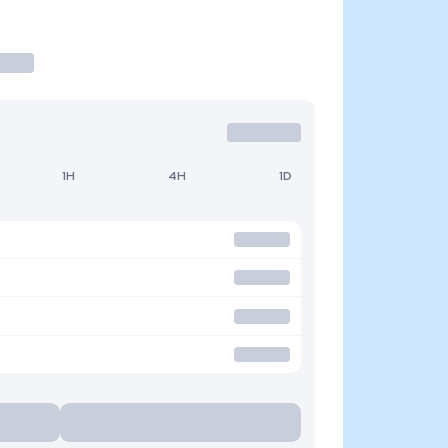
1H
4H
1D