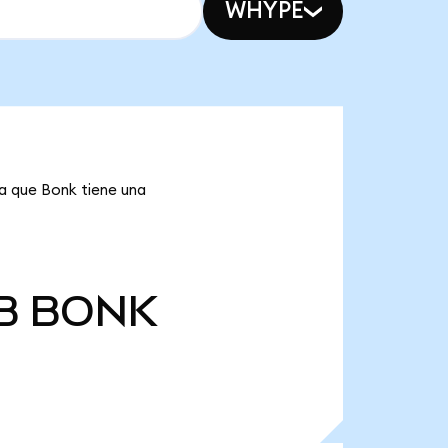
WHYPE
ca que Bonk tiene una
B
BONK