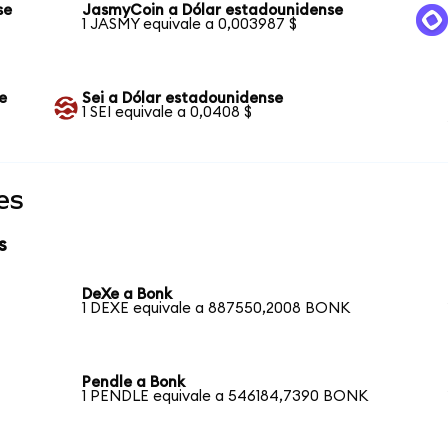
se
JasmyCoin a Dólar estadounidense
1 JASMY equivale a 0,003987 $
e
Sei a Dólar estadounidense
1 SEI equivale a 0,0408 $
es
s
DeXe a Bonk
1 DEXE equivale a 887550,2008 BONK
Pendle a Bonk
1 PENDLE equivale a 546184,7390 BONK