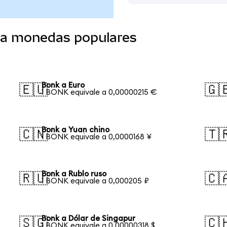
 a monedas populares
Bonk a Euro
🇪🇺
🇬
1 BONK equivale a 0,00000215 €
Bonk a Yuan chino
🇨🇳
🇹
1 BONK equivale a 0,0000168 ¥
Bonk a Rublo ruso
🇷🇺
🇨
1 BONK equivale a 0,000205 ₽
Bonk a Dólar de Singapur
🇸🇬
🇨
1 BONK equivale a 0,00000318 $