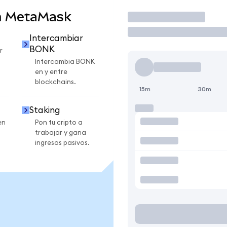
n MetaMask
Operar
Intercambiar
BONK
r
Intercambia BONK
en y entre
blockchains.
15m
30m
Staking
en
Pon tu cripto a
trabajar y gana
ingresos pasivos.