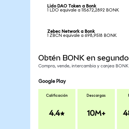
Lido DAO Token a Bonk
1 LDO equivale a 115672,2892 BONK
Zebec Network a Bonk
1 ZBCN equivale a 698,9518 BONK
Obtén BONK en segundo
Compra, vende, intercambia y canjea BONK e
Google Play
Calificación
Descargas
4.4
10M+
4