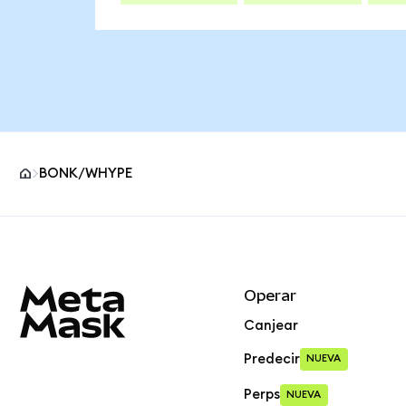
BONK/WHYPE
Pie de página del sitio MetaMask
Operar
Canjear
Predecir
NUEVA
Perps
NUEVA