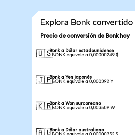
Explora Bonk convertido
Precio de conversión de Bonk hoy
Bonk a Dólar estadounidense
🇺🇸
1 BONK equivale a 0,00000249 $
Bonk a Yen japonés
🇯🇵
1 BONK equivale a 0,000392 ¥
Bonk a Won surcoreano
🇰🇷
1 BONK equivale a 0,003509 ₩
Bonk a Dólar australiano
🇦🇺
1 BONK equivale a 0,00000352 $