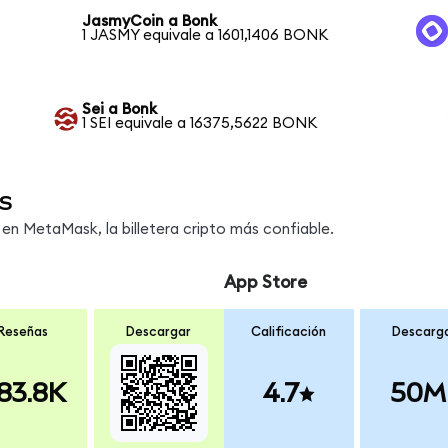
JasmyCoin a Bonk
1 JASMY equivale a 1601,1406 BONK
Sei a Bonk
1 SEI equivale a 16375,5622 BONK
s
n MetaMask, la billetera cripto más confiable.
App Store
Reseñas
Descargar
Calificación
Descarg
83.8K
4.7
50M