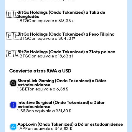
BitGo Holdings (Ondo Tokenized) a Taka de
🇧🇩
Bangladés
1 BTGOon equivale a 618,33 ৳
BitGo Holdings (Ondo Tokenized) a Peso Filipino
🇵🇭
1 BTGOon equivale a 304,13 ₱
BitGo Holdings (Ondo Tokenized) a Złoty polaco
🇵🇱
1 BTGOon equivale a 18,63 zł
Convierte otros RWA a USD
SharpLink Gaming (Ondo Tokenized) a Dólar
estadounidense
1 SBETon equivale a 6,38 $
Intuitive Surgical (Ondo Tokenized) a Dólar
estadounidense
1 ISRGon equivale a 381,80 $
AppLovin (Ondo Tokenized) a Dólar estadounidense
1 APPon equivale a 348,83 $