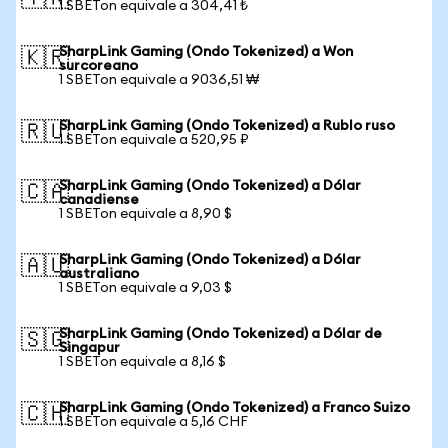
1 SBETon equivale a 304,41 ₺
SharpLink Gaming (Ondo Tokenized) a Won
🇰🇷
surcoreano
1 SBETon equivale a 9036,51 ₩
SharpLink Gaming (Ondo Tokenized) a Rublo ruso
🇷🇺
1 SBETon equivale a 520,95 ₽
SharpLink Gaming (Ondo Tokenized) a Dólar
🇨🇦
canadiense
1 SBETon equivale a 8,90 $
SharpLink Gaming (Ondo Tokenized) a Dólar
🇦🇺
australiano
1 SBETon equivale a 9,03 $
SharpLink Gaming (Ondo Tokenized) a Dólar de
🇸🇬
Singapur
1 SBETon equivale a 8,16 $
SharpLink Gaming (Ondo Tokenized) a Franco Suizo
🇨🇭
1 SBETon equivale a 5,16 CHF