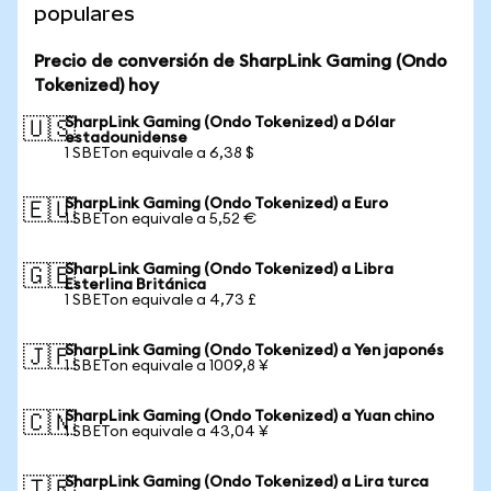
populares
Precio de conversión de SharpLink Gaming (Ondo
Tokenized) hoy
SharpLink Gaming (Ondo Tokenized) a Dólar
🇺🇸
estadounidense
1 SBETon equivale a 6,38 $
SharpLink Gaming (Ondo Tokenized) a Euro
🇪🇺
1 SBETon equivale a 5,52 €
SharpLink Gaming (Ondo Tokenized) a Libra
🇬🇧
Esterlina Británica
1 SBETon equivale a 4,73 £
SharpLink Gaming (Ondo Tokenized) a Yen japonés
🇯🇵
1 SBETon equivale a 1009,8 ¥
SharpLink Gaming (Ondo Tokenized) a Yuan chino
🇨🇳
1 SBETon equivale a 43,04 ¥
SharpLink Gaming (Ondo Tokenized) a Lira turca
🇹🇷