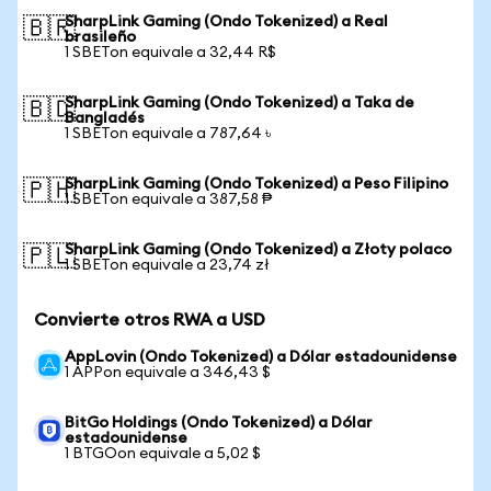
SharpLink Gaming (Ondo Tokenized) a Real
🇧🇷
brasileño
1 SBETon equivale a 32,44 R$
SharpLink Gaming (Ondo Tokenized) a Taka de
🇧🇩
Bangladés
1 SBETon equivale a 787,64 ৳
SharpLink Gaming (Ondo Tokenized) a Peso Filipino
🇵🇭
1 SBETon equivale a 387,58 ₱
SharpLink Gaming (Ondo Tokenized) a Złoty polaco
🇵🇱
1 SBETon equivale a 23,74 zł
Convierte otros RWA a USD
AppLovin (Ondo Tokenized) a Dólar estadounidense
1 APPon equivale a 346,43 $
BitGo Holdings (Ondo Tokenized) a Dólar
estadounidense
1 BTGOon equivale a 5,02 $