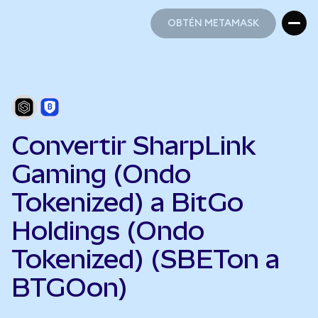
OBTÉN METAMASK
OBTÉN METAMASK
Convertir SharpLink
Gaming (Ondo
Tokenized) a BitGo
Holdings (Ondo
Tokenized) (SBETon a
BTGOon)