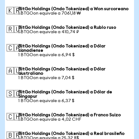
BitGo Holdings (Ondo Tokenized) a Won surcoreano
🇰🇷
1 BTGOon equivale a 7061,18 ₩
BitGo Holdings (Ondo Tokenized) a Rublo ruso
🇷🇺
1 BTGOon equivale a 410,74 ₽
BitGo Holdings (Ondo Tokenized) a Dólar
🇨🇦
canadiense
1 BTGOon equivale a 6,94 $
BitGo Holdings (Ondo Tokenized) a Dólar
🇦🇺
australiano
1 BTGOon equivale a 7,04 $
BitGo Holdings (Ondo Tokenized) a Dólar de
🇸🇬
Singapur
1 BTGOon equivale a 6,37 $
BitGo Holdings (Ondo Tokenized) a Franco Suizo
🇨🇭
1 BTGOon equivale a 4,02 CHF
BitGo Holdings (Ondo Tokenized) a Real brasileño
🇧🇷
1 BTGOon equivale a 25,32 R$