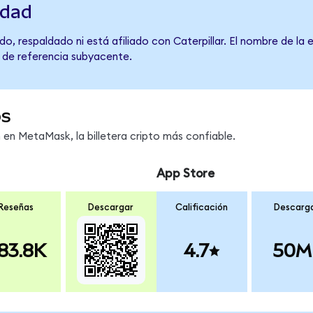
idad
o, respaldado ni está afiliado con Caterpillar. El nombre de la
o de referencia subyacente.
os
n MetaMask, la billetera cripto más confiable.
App Store
Reseñas
Descargar
Calificación
Descarg
83.8K
4.7
50M