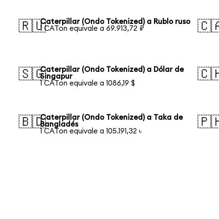
Caterpillar (Ondo Tokenized) a Rublo ruso
🇷🇺
🇨
1 CATon equivale a 69.913,72 ₽
Caterpillar (Ondo Tokenized) a Dólar de
🇸🇬
🇨
Singapur
1 CATon equivale a 1086,19 $
Caterpillar (Ondo Tokenized) a Taka de
🇧🇩
🇵
Bangladés
1 CATon equivale a 105.191,32 ৳