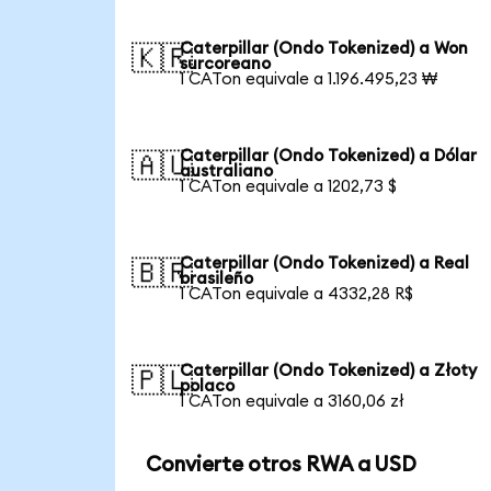
Caterpillar (Ondo Tokenized) a Won
🇰🇷
surcoreano
1 CATon equivale a 1.196.495,23 ₩
Caterpillar (Ondo Tokenized) a Dólar
🇦🇺
australiano
1 CATon equivale a 1202,73 $
Caterpillar (Ondo Tokenized) a Real
🇧🇷
brasileño
1 CATon equivale a 4332,28 R$
Caterpillar (Ondo Tokenized) a Złoty
🇵🇱
polaco
1 CATon equivale a 3160,06 zł
Convierte otros RWA a USD