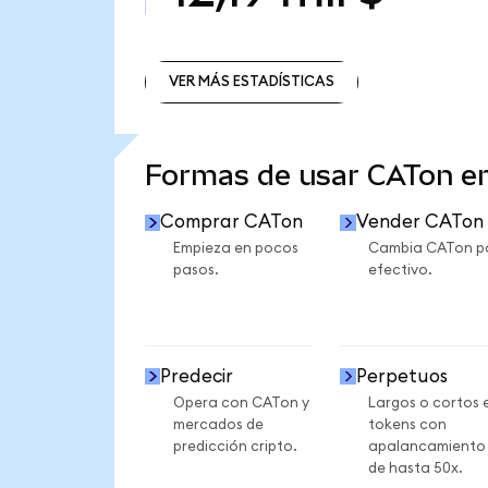
VER MÁS ESTADÍSTICAS
VER MÁS ESTADÍSTICAS
Formas de usar CATon 
Comprar CATon
Vender CATon
Empieza en pocos
Cambia CATon p
pasos.
efectivo.
Predecir
Perpetuos
Opera con CATon y
Largos o cortos 
mercados de
tokens con
predicción cripto.
apalancamiento
de hasta 50x.