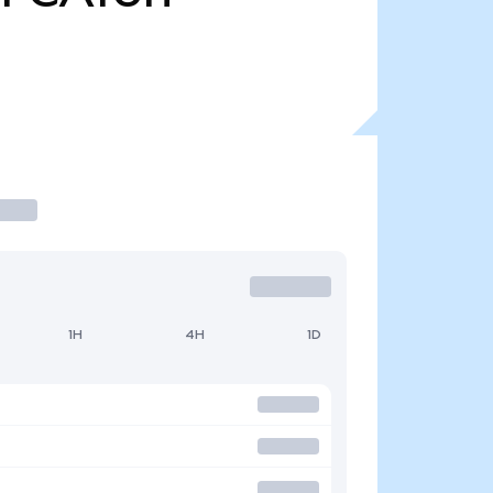
1H
4H
1D