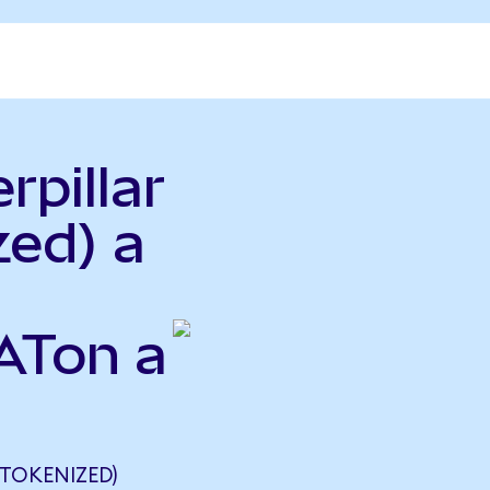
rpillar
zed) a
ATon a
 TOKENIZED)