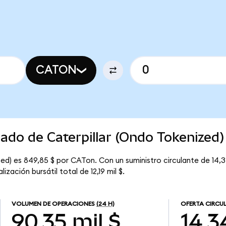
CATON
cado de Caterpillar (Ondo Tokenized)
zed) es 849,85 $ por CATon. Con un suministro circulante de 14,
zación bursátil total de 12,19 mil $.
VOLUMEN DE OPERACIONES
(24 H)
OFERTA CIRCU
90,35 mil $
14,3