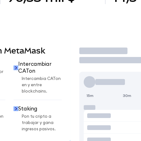
en MetaMask
Operar
Intercambiar
CATon
or
Intercambia CATon
en y entre
blockchains.
15m
30m
Staking
en
Pon tu cripto a
trabajar y gana
ingresos pasivos.