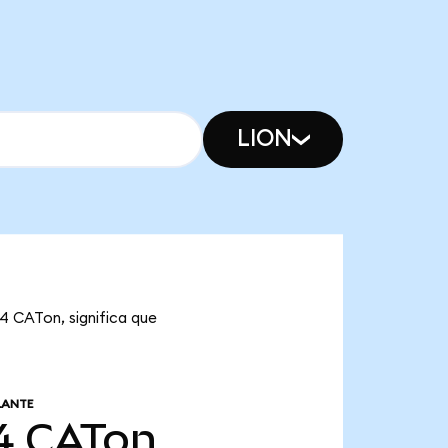
LION
34 CATon, significa que
LANTE
4
CATon