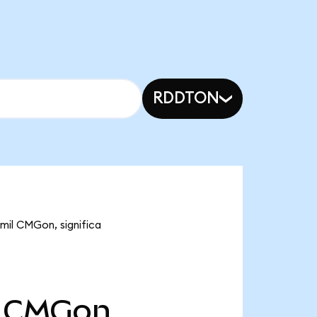
RDDTON
mil CMGon, significa
CMGon