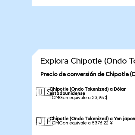
Explora Chipotle (Ondo 
Precio de conversión de Chipotle (
Chipotle (Ondo Tokenized) a Dólar
🇺🇸
estadounidense
1 CMGon equivale a 33,95 $
Chipotle (Ondo Tokenized) a Yen japo
🇯🇵
1 CMGon equivale a 5376,22 ¥