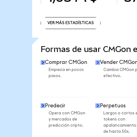
VER MÁS ESTADÍSTICAS
VER MÁS ESTADÍSTICAS
Formas de usar CMGon 
Comprar CMGon
Vender CMGo
Empieza en pocos
Cambia CMGon 
pasos.
efectivo.
Predecir
Perpetuos
Opera con CMGon
Largos o cortos 
y mercados de
tokens con
predicción cripto.
apalancamiento
de hasta 50x.