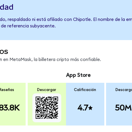
idad
o, respaldado ni está afiliado con Chipotle. El nombre de la em
o de referencia subyacente.
os
en MetaMask, la billetera cripto más confiable.
App Store
Reseñas
Descargar
Calificación
Descarg
83.8K
4.7
50M