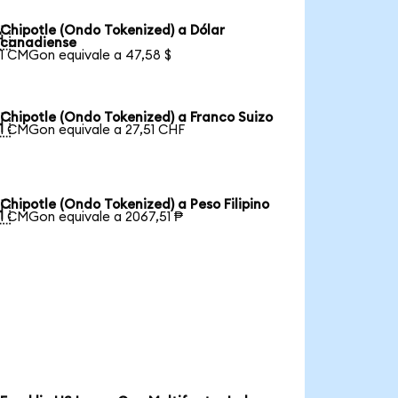
Chipotle (Ondo Tokenized) a Dólar

canadiense
1 CMGon equivale a 47,58 $
Chipotle (Ondo Tokenized) a Franco Suizo

1 CMGon equivale a 27,51 CHF
Chipotle (Ondo Tokenized) a Peso Filipino

1 CMGon equivale a 2067,51 ₱