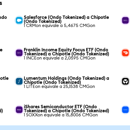
s
ndo
Salesforce (Ondo Tokenized) a Chipotle
(Ondo Tokenized)
1 CRMon equivale a 5,4675 CMGon
le
Franklin Income Equity Focus ETF (Ondo
Tokenized) a Chipotle (Ondo Tokenized)
1 INCEon equivale a 2,0595 CMGon
otle
Lumentum Holdings (Ondo Tokenized) a
Chipotle (Ondo Tokenized)
1 LITEon equivale a 25,1538 CMGon
iShares Semiconductor ETF (Ondo
d)
Tokenized) a Chipotle (Ondo Tokenized)
1 SOXXon equivale a 15,8006 CMGon