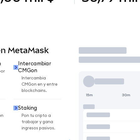
en MetaMask
Operar
n
Intercambiar
CMGon
por
Intercambia
CMGon en y entre
blockchains.
15m
30m
Staking
en
Pon tu cripto a
trabajar y gana
ingresos pasivos.