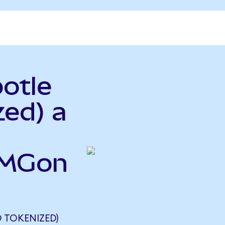
potle
zed) a
CMGon
 TOKENIZED)