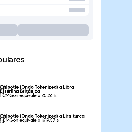
pulares
Chipotle (Ondo Tokenized) a Libra

Esterlina Británica
1 CMGon equivale a 25,26 £
Chipotle (Ondo Tokenized) a Lira turca

1 CMGon equivale a 1619,57 ₺