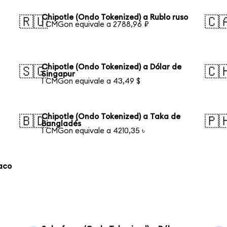
Chipotle (Ondo Tokenized) a Rublo ruso
🇷🇺
🇨
1 CMGon equivale a 2788,96 ₽
Chipotle (Ondo Tokenized) a Dólar de
🇸🇬
🇨
Singapur
1 CMGon equivale a 43,49 $
Chipotle (Ondo Tokenized) a Taka de
🇧🇩
🇵
Bangladés
1 CMGon equivale a 4210,35 ৳
laco