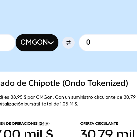
CMGON
cado de Chipotle (Ondo Tokenized)
d) es 33,95 $ por CMGon. Con un suministro circulante de 30,79 
alización bursátil total de 1,05 M $.
EN DE OPERACIONES
(24 H)
OFERTA CIRCULANTE
,00 mil $
30,79 mil