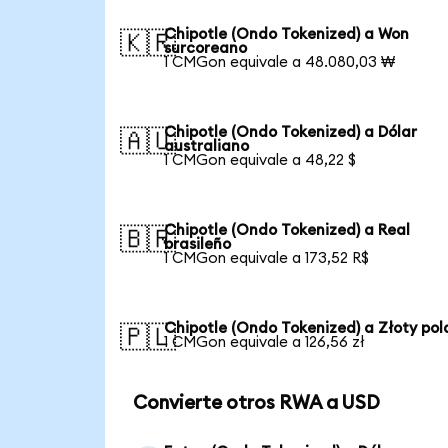
Chipotle (Ondo Tokenized) a Won
🇰🇷
surcoreano
1 CMGon equivale a 48.080,03 ₩
Chipotle (Ondo Tokenized) a Dólar
🇦🇺
australiano
1 CMGon equivale a 48,22 $
Chipotle (Ondo Tokenized) a Real
🇧🇷
brasileño
1 CMGon equivale a 173,52 R$
Chipotle (Ondo Tokenized) a Złoty po
🇵🇱
1 CMGon equivale a 126,56 zł
Convierte otros RWA a USD