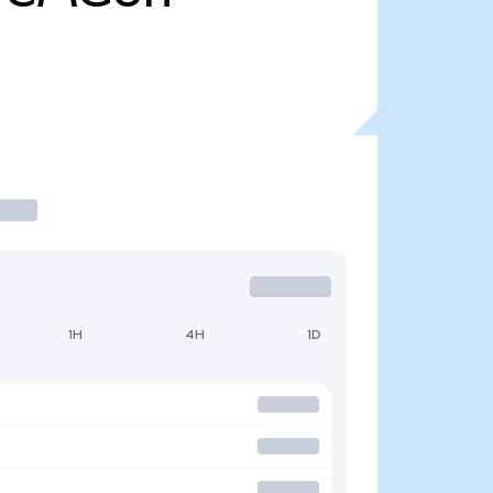
1H
4H
1D