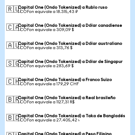
Capital One (Ondo Tokenized) a Rublo ruso
🇷🇺
1 COFon equivale a 18.315,43 ₽
Capital One (Ondo Tokenized) a Dólar canadiense
🇨🇦
1 COFon equivale a 309,09 $
Capital One (Ondo Tokenized) a Dólar australiano
🇦🇺
1 COFon equivale a 313,76 $
Capital One (Ondo Tokenized) a Dólar de Singapur
🇸🇬
1 COFon equivale a 283,69 $
Capital One (Ondo Tokenized) a Franco Suizo
🇨🇭
1 COFon equivale a 179,29 CHF
Capital One (Ondo Tokenized) a Real brasileño
🇧🇷
1 COFon equivale a 1127,31 R$
Capital One (Ondo Tokenized) a Taka de Bangladés
🇧🇩
1 COFon equivale a 27.405,42 ৳
Capital One (Ondo Tokenized) a Peso Filipino