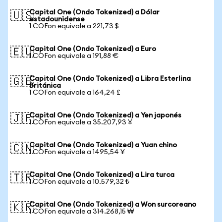
Capital One (Ondo Tokenized) a Dólar
🇺🇸
estadounidense
1 COFon equivale a 221,73 $
Capital One (Ondo Tokenized) a Euro
🇪🇺
1 COFon equivale a 191,88 €
Capital One (Ondo Tokenized) a Libra Esterlina
🇬🇧
Británica
1 COFon equivale a 164,24 £
Capital One (Ondo Tokenized) a Yen japonés
🇯🇵
1 COFon equivale a 35.207,93 ¥
Capital One (Ondo Tokenized) a Yuan chino
🇨🇳
1 COFon equivale a 1495,54 ¥
Capital One (Ondo Tokenized) a Lira turca
🇹🇷
1 COFon equivale a 10.579,32 ₺
Capital One (Ondo Tokenized) a Won surcoreano
🇰🇷
1 COFon equivale a 314.268,15 ₩