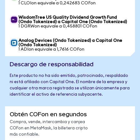
1 CLOIon equivale a 0,242683 COFon
WisdomTree US Quality Dividend Growth Fund
(Ondo Tokenized) a Capital One (Ondo Tokenized)
1 DGRWon equivale a 0,458801 COFon
Analog Devices (Ondo Tokenized) a Capital One
(Ondo Tokenized)
1 ADIon equivale a 1,7616 COFon
Descargo de responsabilidad
Este producto no ha sido emitido, patrocinado, respaldado
ni está afiliado con Capital One. El nombre de la empresa y
cualquier otra marca registrada se utilizan únicamente para
identificar el activo de referencia subyacente.
Obtén COFon en segundos
Compra, vende, intercambia y canjea
COFon en MetaMask, la billetera cripto
más confiable.