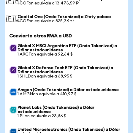
🇵🇭
1 COFon equivale a 13.473,59 ₱
Capital One (Ondo Tokenized) a Złoty polaco
🇵🇱
1 COFon equivale a 825,36 zł
Convierte otros RWA a USD
Global X MSCI Argentina ETF (Ondo Tokenized) a
Dólar estadounidense
1 ARGTon equivale a 92,84 $
Global X Defense Tech ETF (Ondo Tokenized) a
Dólar estadounidense
1 SHLDon equivale a 68,95 $
Amgen (Ondo Tokenized) a Dólar estadounidense
1 AMGNon equivale a 410,97 $
Planet Labs (Ondo Tokenized) a Dólar
estadounidense
1 PLon equivale a 23,86 $
United Microelectronics (Ondo Tokenized) a Dólar