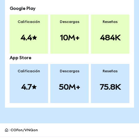
Google Play
Calificación
Descargas
Reseñas
4.4
10M+
484K
App Store
Calificación
Descargas
Reseñas
4.7
50M+
75.8K
COFon/VNQon
Pie de página del sitio MetaMask