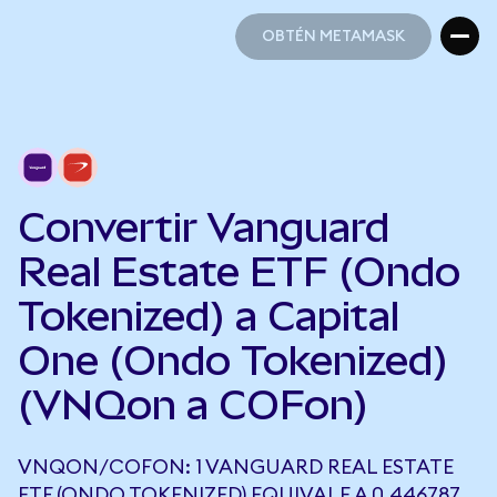
OBTÉN METAMASK
OBTÉN METAMASK
Convertir Vanguard
Real Estate ETF (Ondo
Tokenized) a Capital
One (Ondo Tokenized)
(VNQon a COFon)
VNQON/COFON: 1 VANGUARD REAL ESTATE
ETF (ONDO TOKENIZED) EQUIVALE A 0,446787