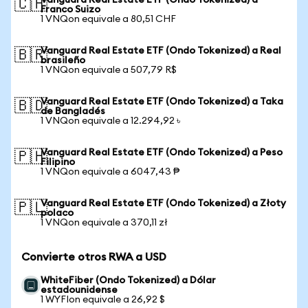
Vanguard Real Estate ETF (Ondo Tokenized) a
🇨🇭
Franco Suizo
1 VNQon equivale a 80,51 CHF
Vanguard Real Estate ETF (Ondo Tokenized) a Real
🇧🇷
brasileño
1 VNQon equivale a 507,79 R$
Vanguard Real Estate ETF (Ondo Tokenized) a Taka
🇧🇩
de Bangladés
1 VNQon equivale a 12.294,92 ৳
Vanguard Real Estate ETF (Ondo Tokenized) a Peso
🇵🇭
Filipino
1 VNQon equivale a 6047,43 ₱
Vanguard Real Estate ETF (Ondo Tokenized) a Złoty
🇵🇱
polaco
1 VNQon equivale a 370,11 zł
Convierte otros RWA a USD
WhiteFiber (Ondo Tokenized) a Dólar
estadounidense
1 WYFIon equivale a 26,92 $