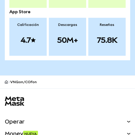
App Store
Calificación
Descargas
Reseñas
4.7
50M+
75.8K
VNQon/COFon
Pie de página del sitio MetaMask
Operar
Canjear
Money
NUEVA