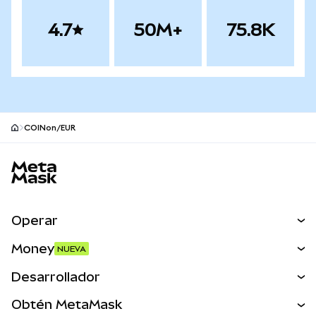
4.7
50M+
75.8K
COINon/EUR
Pie de página del sitio MetaMask
Operar
Canjear
Money
NUEVA
Predecir
NUEVA
Comprar
Desarrollador
Perps
NUEVA
Tarjeta
Ver los documentos
Obtén MetaMask
Activos del mundo real
mUSD
NUEVA