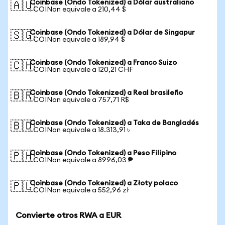
Coinbase (Ondo Tokenized) a Dólar australiano
🇦🇺
1 COINon equivale a 210,44 $
Coinbase (Ondo Tokenized) a Dólar de Singapur
🇸🇬
1 COINon equivale a 189,94 $
Coinbase (Ondo Tokenized) a Franco Suizo
🇨🇭
1 COINon equivale a 120,21 CHF
Coinbase (Ondo Tokenized) a Real brasileño
🇧🇷
1 COINon equivale a 757,71 R$
Coinbase (Ondo Tokenized) a Taka de Bangladés
🇧🇩
1 COINon equivale a 18.313,91 ৳
Coinbase (Ondo Tokenized) a Peso Filipino
🇵🇭
1 COINon equivale a 8996,03 ₱
Coinbase (Ondo Tokenized) a Złoty polaco
🇵🇱
1 COINon equivale a 552,96 zł
Convierte otros RWA a EUR