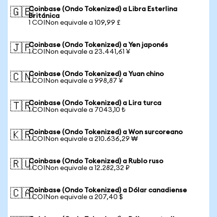
Coinbase (Ondo Tokenized) a Libra Esterlina
🇬🇧
Británica
1 COINon equivale a 109,99 £
Coinbase (Ondo Tokenized) a Yen japonés
🇯🇵
1 COINon equivale a 23.441,61 ¥
Coinbase (Ondo Tokenized) a Yuan chino
🇨🇳
1 COINon equivale a 998,87 ¥
Coinbase (Ondo Tokenized) a Lira turca
🇹🇷
1 COINon equivale a 7043,10 ₺
Coinbase (Ondo Tokenized) a Won surcoreano
🇰🇷
1 COINon equivale a 210.636,29 ₩
Coinbase (Ondo Tokenized) a Rublo ruso
🇷🇺
1 COINon equivale a 12.282,32 ₽
Coinbase (Ondo Tokenized) a Dólar canadiense
🇨🇦
1 COINon equivale a 207,40 $