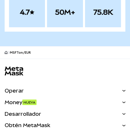
4.7
50M+
75.8K
MSFTon/EUR
Pie de página del sitio MetaMask
Operar
Canjear
Money
NUEVA
Predecir
NUEVA
Comprar
Desarrollador
Perps
NUEVA
Tarjeta
Ver los documentos
Obtén MetaMask
Activos del mundo real
mUSD
NUEVA