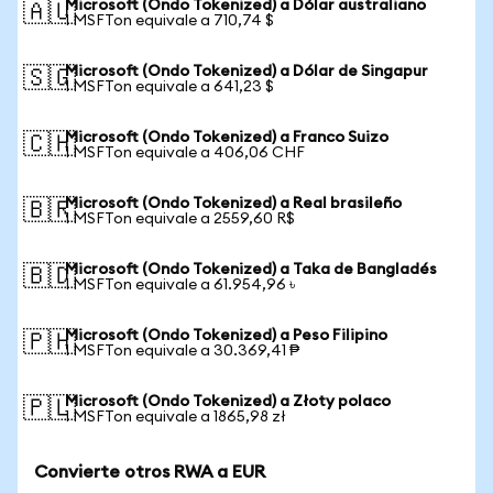
Microsoft (Ondo Tokenized) a Dólar australiano
🇦🇺
1 MSFTon equivale a 710,74 $
Microsoft (Ondo Tokenized) a Dólar de Singapur
🇸🇬
1 MSFTon equivale a 641,23 $
Microsoft (Ondo Tokenized) a Franco Suizo
🇨🇭
1 MSFTon equivale a 406,06 CHF
Microsoft (Ondo Tokenized) a Real brasileño
🇧🇷
1 MSFTon equivale a 2559,60 R$
Microsoft (Ondo Tokenized) a Taka de Bangladés
🇧🇩
1 MSFTon equivale a 61.954,96 ৳
Microsoft (Ondo Tokenized) a Peso Filipino
🇵🇭
1 MSFTon equivale a 30.369,41 ₱
Microsoft (Ondo Tokenized) a Złoty polaco
🇵🇱
1 MSFTon equivale a 1865,98 zł
Convierte otros RWA a EUR