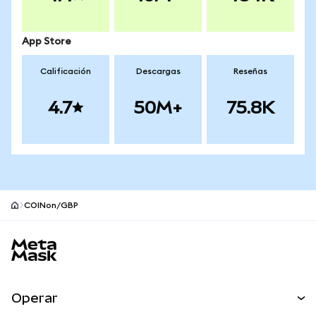
App Store
Calificación
Descargas
Reseñas
4.7
50M+
75.8K
COINon/GBP
Pie de página del sitio MetaMask
Operar
Canjear