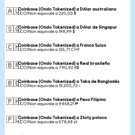
Coinbase (Ondo Tokenized) a Dólar australiano
🇦🇺
1 COINon equivale a 220,03 $
Coinbase (Ondo Tokenized) a Dólar de Singapur
🇸🇬
1 COINon equivale a 198,99 $
Coinbase (Ondo Tokenized) a Franco Suizo
🇨🇭
1 COINon equivale a 125,71 CHF
Coinbase (Ondo Tokenized) a Real brasileño
🇧🇷
1 COINon equivale a 790,92 R$
Coinbase (Ondo Tokenized) a Taka de Bangladés
🇧🇩
1 COINon equivale a 19.203,72 ৳
Coinbase (Ondo Tokenized) a Peso Filipino
🇵🇭
1 COINon equivale a 9458,21 ₱
Coinbase (Ondo Tokenized) a Złoty polaco
🇵🇱
1 COINon equivale a 578,68 zł