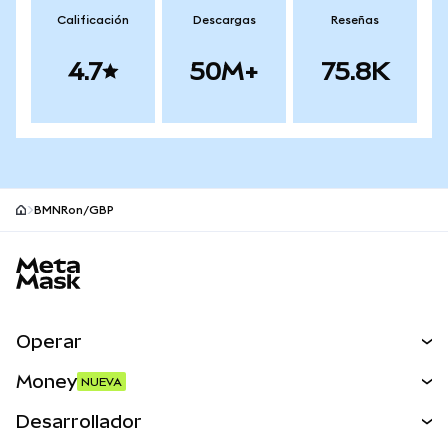
Calificación
Descargas
Reseñas
4.7
50M+
75.8K
BMNRon/GBP
Pie de página del sitio MetaMask
Operar
Canjear
Money
NUEVA
Predecir
NUEVA
Comprar
Desarrollador
Perps
NUEVA
Tarjeta
Ver los documentos