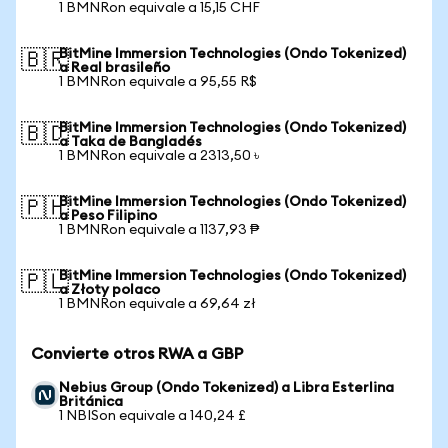
1 BMNRon equivale a 15,15 CHF
BitMine Immersion Technologies (Ondo Tokenized)
🇧🇷
a Real brasileño
1 BMNRon equivale a 95,55 R$
BitMine Immersion Technologies (Ondo Tokenized)
🇧🇩
a Taka de Bangladés
1 BMNRon equivale a 2313,50 ৳
BitMine Immersion Technologies (Ondo Tokenized)
🇵🇭
a Peso Filipino
1 BMNRon equivale a 1137,93 ₱
BitMine Immersion Technologies (Ondo Tokenized)
🇵🇱
a Złoty polaco
1 BMNRon equivale a 69,64 zł
Convierte otros RWA a GBP
Nebius Group (Ondo Tokenized) a Libra Esterlina
Británica
1 NBISon equivale a 140,24 £