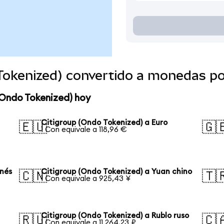
 Tokenized) convertido a monedas p
(Ondo Tokenized) hoy
Citigroup (Ondo Tokenized) a Euro
🇪🇺
🇬
1 Con equivale a 118,96 €
onés
Citigroup (Ondo Tokenized) a Yuan chino
🇨🇳
🇹
1 Con equivale a 925,43 ¥
Citigroup (Ondo Tokenized) a Rublo ruso
🇷🇺
🇨
1 Con equivale a 11.264,23 ₽