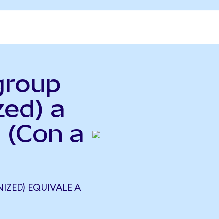
igroup
zed) a
 (Con a
IZED) EQUIVALE A