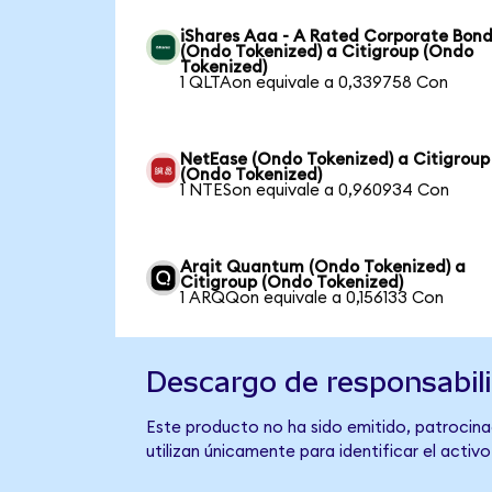
iShares Aaa - A Rated Corporate Bond
(Ondo Tokenized) a Citigroup (Ondo
Tokenized)
1 QLTAon equivale a 0,339758 Con
NetEase (Ondo Tokenized) a Citigroup
(Ondo Tokenized)
1 NTESon equivale a 0,960934 Con
Arqit Quantum (Ondo Tokenized) a
Citigroup (Ondo Tokenized)
1 ARQQon equivale a 0,156133 Con
Descargo de responsabil
Este producto no ha sido emitido, patrocinad
utilizan únicamente para identificar el activ