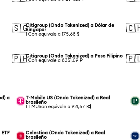
Citigroup (Ondo Tokenized) a Dólar de
🇸🇬
🇨
Singapur
1 Con equivale a 175,68 $
Citigroup (Ondo Tokenized) a Peso Filipino
🇵🇭
🇵
1 Con equivale a 8351,09 ₱
ed) a
T-Mobile US (Ondo Tokenized) a Real
brasileño
1 TMUSon equivale a 921,67 R$
 ETF
Celestica (Ondo Tokenized) a Real
brasileño