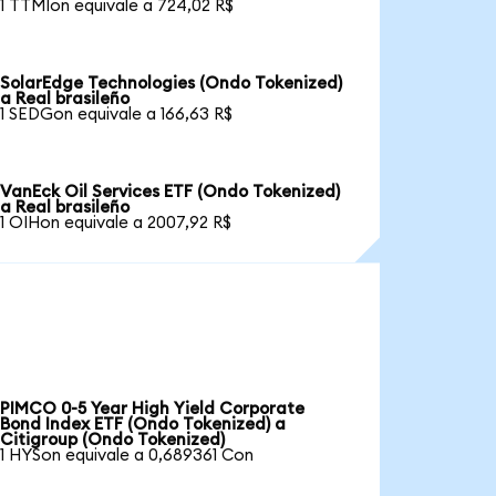
1 TTMIon equivale a 724,02 R$
SolarEdge Technologies (Ondo Tokenized)
a Real brasileño
1 SEDGon equivale a 166,63 R$
VanEck Oil Services ETF (Ondo Tokenized)
a Real brasileño
1 OIHon equivale a 2007,92 R$
PIMCO 0-5 Year High Yield Corporate
Bond Index ETF (Ondo Tokenized) a
Citigroup (Ondo Tokenized)
1 HYSon equivale a 0,689361 Con