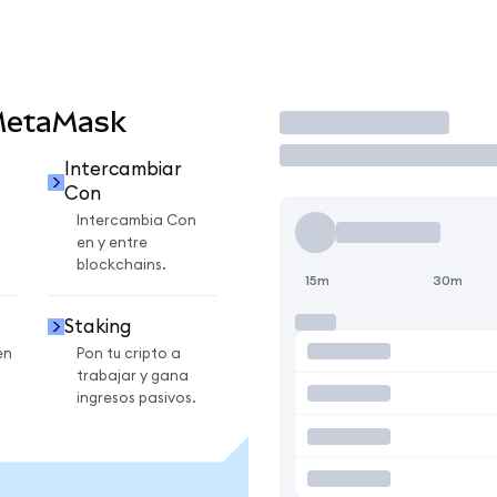
MetaMask
Operar
Intercambiar
Con
Intercambia Con
en y entre
blockchains.
15m
30m
Staking
en
Pon tu cripto a
trabajar y gana
ingresos pasivos.