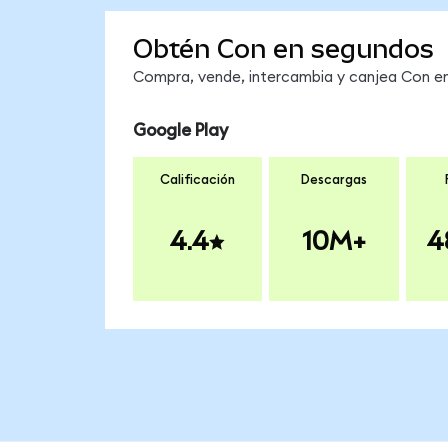
Obtén Con en segundos
Compra, vende, intercambia y canjea Con en 
Google Play
Calificación
Descargas
4.4
10M+
4