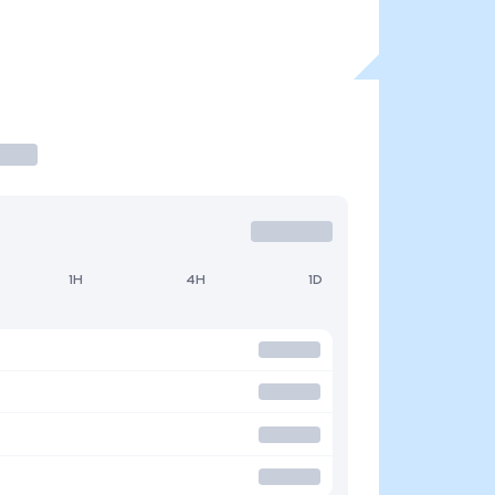
1H
4H
1D