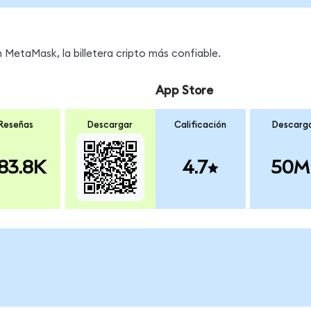
MetaMask, la billetera cripto más confiable.
App Store
Reseñas
Descargar
Calificación
Descarg
83.8K
4.7
50M