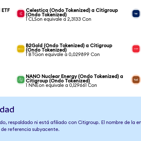
 ETF
Celestica (Ondo Tokenized) a Citigroup
(Ondo Tokenized)
1 CLSon equivale a 2,3133 Con
B2Gold (Ondo Tokenized) a Citigroup
(Ondo Tokenized)
1 BTGon equivale a 0,029899 Con
NANO Nuclear Energy (Ondo Tokenized) a
Citigroup (Ondo Tokenized)
1 NNEon equivale a 0,129661 Con
idad
o, respaldado ni está afiliado con Citigroup. El nombre de la e
o de referencia subyacente.