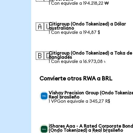
1 Con equivale a 194.218,22 ₩
Citigroup (Ondo Tokenized) a Dólar
🇦🇺
australiano
1 Con equivale a 194,87 $
Citigroup (Ondo Tokenized) a Taka de
🇧🇩
Bangladés
1 Con equivale a 16.973,08 ৳
Convierte otros RWA a BRL
Vishay Precision Group (Ondo Tokeniz
Real brasileño
1 VPGon equivale a 345,27 R$
iShares Aaa - A Rated Corporate Bond
(Ondo Tokenized) a Real brasileño