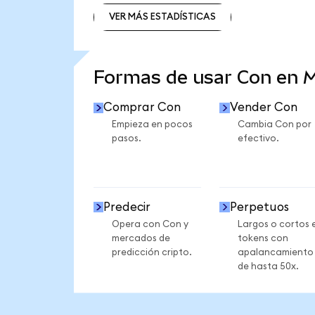
VER MÁS ESTADÍSTICAS
VER MÁS ESTADÍSTICAS
Formas de usar Con en 
Comprar Con
Vender Con
Empieza en pocos
Cambia Con por
pasos.
efectivo.
Predecir
Perpetuos
Opera con Con y
Largos o cortos 
mercados de
tokens con
predicción cripto.
apalancamiento
de hasta 50x.