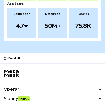
App Store
Calificación
Descargas
Reseñas
4.7
50M+
75.8K
Con/PHP
Pie de página del sitio MetaMask
Operar
Canjear
Money
NUEVA
Predecir
NUEVA
Comprar