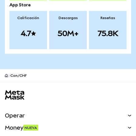
App Store
Calificación
Descargas
Reseñas
4.7
50M+
75.8K
Con/CHF
Pie de página del sitio MetaMask
Operar
Canjear
Money
NUEVA
Predecir
NUEVA
Comprar