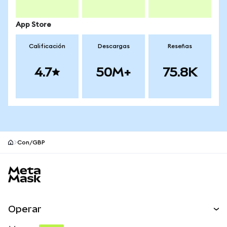
App Store
Calificación
Descargas
Reseñas
4.7
50M+
75.8K
Con/GBP
Pie de página del sitio MetaMask
Operar
Canjear