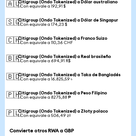
Citigroup (Ondo Tokenized) a Dólar australiano
🇦🇺
1 Con equivale a 192,91 $
Citigroup (Ondo Tokenized) a Dólar de Singapur
🇸🇬
1 Con equivale a 174,23 $
Citigroup (Ondo Tokenized) a Franco Suizo
🇨🇭
1 Con equivale a 110,36 CHF
Citigroup (Ondo Tokenized) a Real brasileño
🇧🇷
1 Con equivale a 694,91 R$
Citigroup (Ondo Tokenized) a Taka de Bangladés
🇧🇩
1 Con equivale a 16.825,59 ৳
Citigroup (Ondo Tokenized) a Peso Filipino
🇵🇭
1 Con equivale a 8275,88 ₱
Citigroup (Ondo Tokenized) a Złoty polaco
🇵🇱
1 Con equivale a 506,49 zł
Convierte otros RWA a GBP