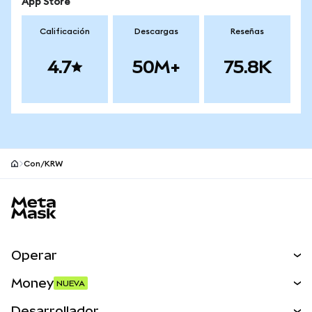
App Store
Calificación
Descargas
Reseñas
4.7
50M+
75.8K
Con/KRW
Pie de página del sitio MetaMask
Operar
Canjear
Money
NUEVA
Predecir
NUEVA
Comprar
Desarrollador