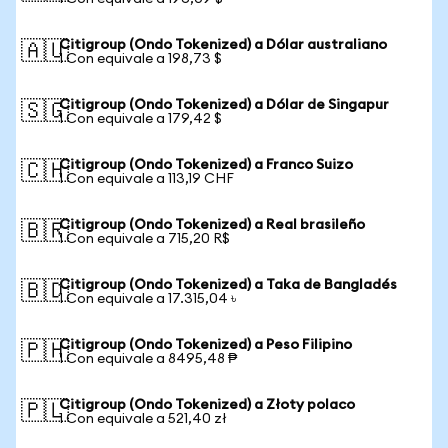
Citigroup (Ondo Tokenized) a Dólar australiano
🇦🇺
1 Con equivale a 198,73 $
Citigroup (Ondo Tokenized) a Dólar de Singapur
🇸🇬
1 Con equivale a 179,42 $
Citigroup (Ondo Tokenized) a Franco Suizo
🇨🇭
1 Con equivale a 113,19 CHF
Citigroup (Ondo Tokenized) a Real brasileño
🇧🇷
1 Con equivale a 715,20 R$
Citigroup (Ondo Tokenized) a Taka de Bangladés
🇧🇩
1 Con equivale a 17.315,04 ৳
Citigroup (Ondo Tokenized) a Peso Filipino
🇵🇭
1 Con equivale a 8495,48 ₱
Citigroup (Ondo Tokenized) a Złoty polaco
🇵🇱
1 Con equivale a 521,40 zł