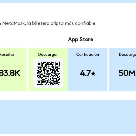
MetaMask, la billetera cripto más confiable.
App Store
Reseñas
Descargar
Calificación
Descarg
83.8K
4.7
50M