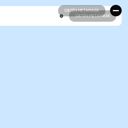
OBTÉN METAMASK
OBTÉN METAMASK
OBTÉN METAMASK
OBTÉN METAMASK