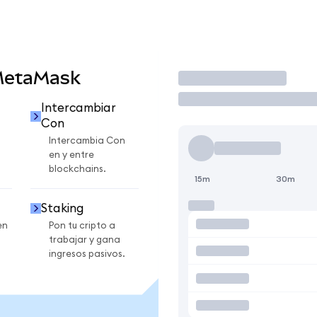
MetaMask
Operar
Intercambiar
Con
Intercambia Con
en y entre
blockchains.
15m
30m
Staking
en
Pon tu cripto a
trabajar y gana
ingresos pasivos.