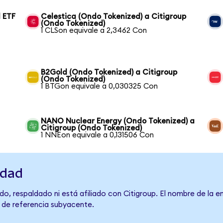
 ETF
Celestica (Ondo Tokenized) a Citigroup
(Ondo Tokenized)
1 CLSon equivale a 2,3462 Con
B2Gold (Ondo Tokenized) a Citigroup
(Ondo Tokenized)
1 BTGon equivale a 0,030325 Con
NANO Nuclear Energy (Ondo Tokenized) a
Citigroup (Ondo Tokenized)
1 NNEon equivale a 0,131506 Con
idad
o, respaldado ni está afiliado con Citigroup. El nombre de la e
o de referencia subyacente.