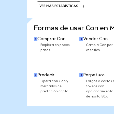
VER MÁS ESTADÍSTICAS
VER MÁS ESTADÍSTICAS
Formas de usar Con en 
Comprar Con
Vender Con
Empieza en pocos
Cambia Con por
pasos.
efectivo.
Predecir
Perpetuos
Opera con Con y
Largos o cortos 
mercados de
tokens con
predicción cripto.
apalancamiento
de hasta 50x.