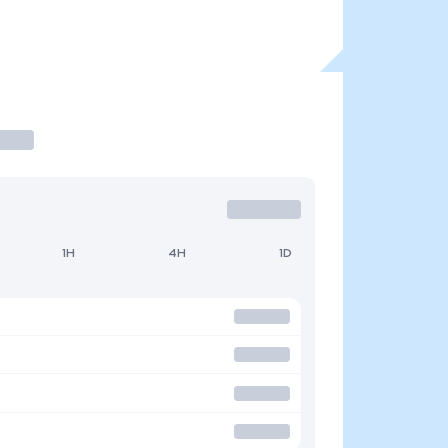
1H
4H
1D