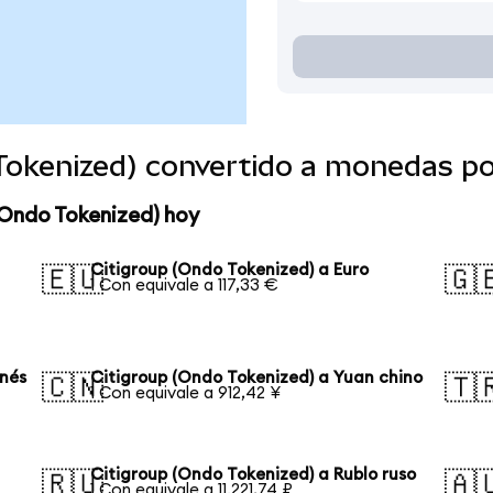
 Tokenized) convertido a monedas p
(Ondo Tokenized) hoy
Citigroup (Ondo Tokenized) a Euro
🇪🇺
🇬
1 Con equivale a 117,33 €
onés
Citigroup (Ondo Tokenized) a Yuan chino
🇨🇳
🇹
1 Con equivale a 912,42 ¥
Citigroup (Ondo Tokenized) a Rublo ruso
🇷🇺
🇦
1 Con equivale a 11.221,74 ₽