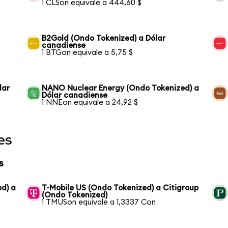
1 CLSon equivale a 444,60 $
B2Gold (Ondo Tokenized) a Dólar
canadiense
1 BTGon equivale a 5,75 $
lar
NANO Nuclear Energy (Ondo Tokenized) a
Dólar canadiense
1 NNEon equivale a 24,92 $
es
s
ed) a
T-Mobile US (Ondo Tokenized) a Citigroup
(Ondo Tokenized)
1 TMUSon equivale a 1,3337 Con