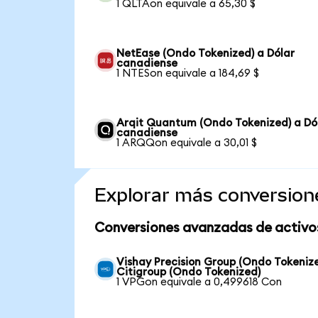
1 QLTAon equivale a 65,30 $
NetEase (Ondo Tokenized) a Dólar
canadiense
1 NTESon equivale a 184,69 $
Arqit Quantum (Ondo Tokenized) a Dó
canadiense
1 ARQQon equivale a 30,01 $
Explorar más conversion
Conversiones avanzadas de activo
Vishay Precision Group (Ondo Tokeniz
Citigroup (Ondo Tokenized)
1 VPGon equivale a 0,499618 Con