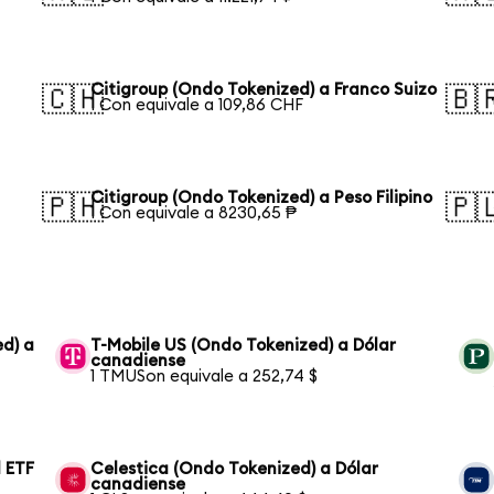
Citigroup (Ondo Tokenized) a Franco Suizo
🇨🇭
🇧
1 Con equivale a 109,86 CHF
Citigroup (Ondo Tokenized) a Peso Filipino
🇵🇭
🇵
1 Con equivale a 8230,65 ₱
ed) a
T-Mobile US (Ondo Tokenized) a Dólar
canadiense
1 TMUSon equivale a 252,74 $
 ETF
Celestica (Ondo Tokenized) a Dólar
canadiense