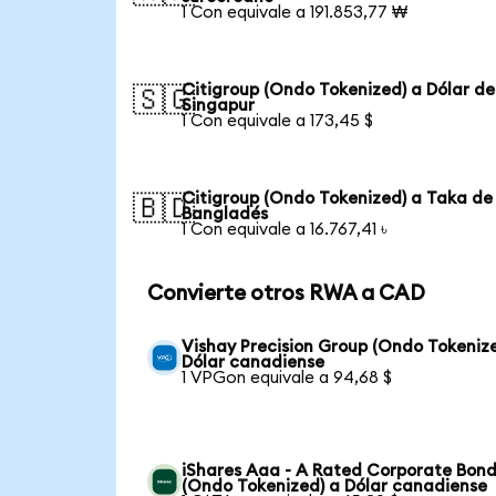
1 Con equivale a 191.853,77 ₩
Citigroup (Ondo Tokenized) a Dólar de
🇸🇬
Singapur
1 Con equivale a 173,45 $
Citigroup (Ondo Tokenized) a Taka de
🇧🇩
Bangladés
1 Con equivale a 16.767,41 ৳
Convierte otros RWA a CAD
Vishay Precision Group (Ondo Tokeniz
Dólar canadiense
1 VPGon equivale a 94,68 $
iShares Aaa - A Rated Corporate Bond
(Ondo Tokenized) a Dólar canadiense