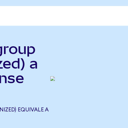
igroup
zed) a
ense
IZED) EQUIVALE A