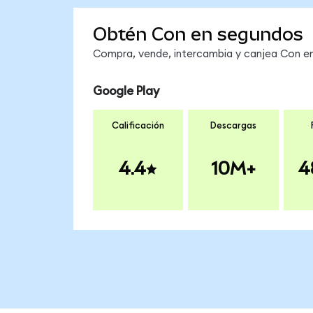
Obtén Con en segundos
Compra, vende, intercambia y canjea Con en 
Google Play
Calificación
Descargas
4.4
10M+
4