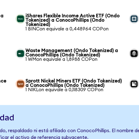
 a
iShares Flexible Income Active ETF (Ondo
Tokenized) a ConocoPhillips (Ondo
Tokenized)
1 BINCon equivale a 0,448964 COPon
Waste Management (Ondo Tokenized) a
ConocoPhillips (Ondo Tokenized)
1 WMon equivale a 1,8988 COPon
nce
Sprott Nickel Miners ETF (Ondo Tokenized)
s
a ConocoPhillips (Ondo Tokenized)
1 NIKLon equivale a 0,118309 COPon
idad
do, respaldado ni está afiliado con ConocoPhillips. El nombre d
ficar el activo de referencia subyacente.