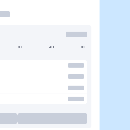
1H
4H
1D