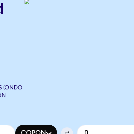
d
S (ONDO
ON
COPON