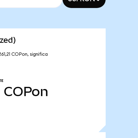
zed)
61,21 COPon, significa
TE
1
COPon