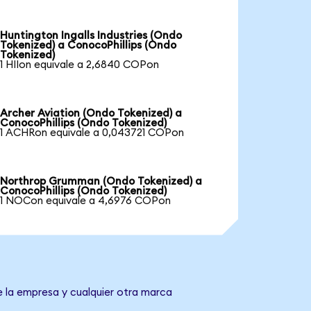
Huntington Ingalls Industries (Ondo
Tokenized) a ConocoPhillips (Ondo
Tokenized)
1 HIIon equivale a 2,6840 COPon
Archer Aviation (Ondo Tokenized) a
ConocoPhillips (Ondo Tokenized)
1 ACHRon equivale a 0,043721 COPon
Northrop Grumman (Ondo Tokenized) a
ConocoPhillips (Ondo Tokenized)
1 NOCon equivale a 4,6976 COPon
e la empresa y cualquier otra marca