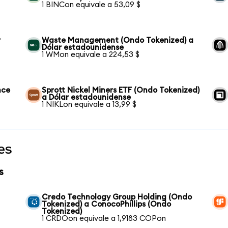
1 BINCon equivale a 53,09 $
r
Waste Management (Ondo Tokenized) a
Dólar estadounidense
1 WMon equivale a 224,53 $
nce
Sprott Nickel Miners ETF (Ondo Tokenized)
a Dólar estadounidense
1 NIKLon equivale a 13,99 $
es
s
Credo Technology Group Holding (Ondo
Tokenized) a ConocoPhillips (Ondo
Tokenized)
1 CRDOon equivale a 1,9183 COPon