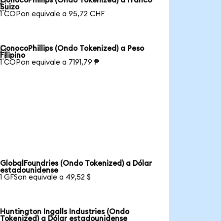
ConocoPhillips (Ondo Tokenized) a Franco

Suizo
1 COPon equivale a 95,72 CHF
ConocoPhillips (Ondo Tokenized) a Peso

Filipino
1 COPon equivale a 7191,79 ₱
GlobalFoundries (Ondo Tokenized) a Dólar
estadounidense
1 GFSon equivale a 49,52 $
Huntington Ingalls Industries (Ondo
Tokenized) a Dólar estadounidense