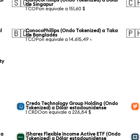
ar
ConocoPhillips (Ondo Tokenized) a Dólar
🇸🇬
🇨
de Singapur
1 COPon equivale a 151,60 $
l
ConocoPhillips (Ondo Tokenized) a Taka
🇧🇩
🇵
de Bangladés
1 COPon equivale a 14.615,49 ৳
ty
Credo Technology Group Holding (Ondo
Tokenized) a Dólar estadounidense
1 CRDOon equivale a 226,84 $
 a
iShares Flexible Income Active ETF (Ondo
Tokenized) a Dólar estadounidense