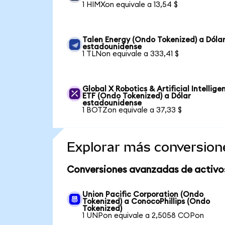
1 HIMXon equivale a 13,54 $
Talen Energy (Ondo Tokenized) a Dóla
estadounidense
1 TLNon equivale a 333,41 $
Global X Robotics & Artificial Intellige
ETF (Ondo Tokenized) a Dólar
estadounidense
1 BOTZon equivale a 37,33 $
Explorar más conversion
Conversiones avanzadas de activo
Union Pacific Corporation (Ondo
Tokenized) a ConocoPhillips (Ondo
Tokenized)
1 UNPon equivale a 2,5058 COPon