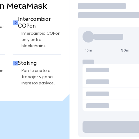
en MetaMask
Operar
Intercambiar
COPon
or
Intercambia COPon
en y entre
blockchains.
15m
30m
Staking
en
Pon tu cripto a
trabajar y gana
ingresos pasivos.