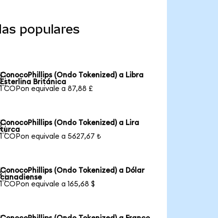
das populares
ConocoPhillips (Ondo Tokenized) a Libra

Esterlina Británica
1 COPon equivale a 87,88 £
ConocoPhillips (Ondo Tokenized) a Lira

turca
1 COPon equivale a 5627,67 ₺
ConocoPhillips (Ondo Tokenized) a Dólar

canadiense
1 COPon equivale a 165,68 $