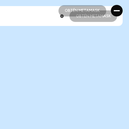
OBTÉN METAMASK
OBTÉN METAMASK
OBTÉN METAMASK
OBTÉN METAMASK