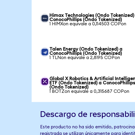
Himax Technologies (Ondo Tokenized)
ConocoPhillips (Ondo Tokenized)
1 HIMXon equivale a 0,114503 COPon
Talen Energy (Ondo Tokenized) a
ConocoPhillips (Ondo Tokenized)
1 TLNon equivale a 2,8195 COPon
Global X Robotics & Artificial Intellige
ETF (Ondo Tokenized) a ConocoPhillip
(Ondo Tokenized)
1 BOTZon equivale a 0,315687 COPon
Descargo de responsabil
Este producto no ha sido emitido, patrocina
registrada se utilizan únicamente para identi