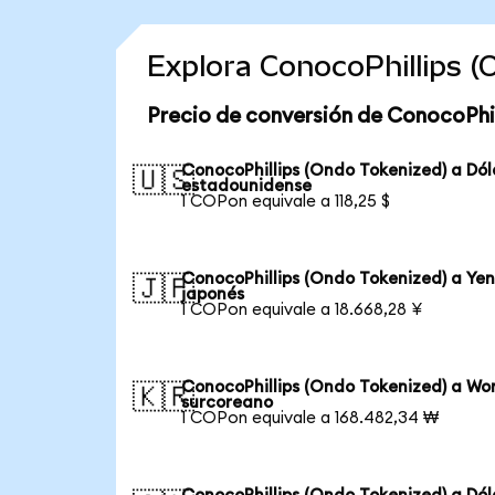
Explora ConocoPhillips 
Precio de conversión de ConocoPhil
ConocoPhillips (Ondo Tokenized) a Dól
🇺🇸
estadounidense
1 COPon equivale a 118,25 $
ConocoPhillips (Ondo Tokenized) a Ye
🇯🇵
japonés
1 COPon equivale a 18.668,28 ¥
ConocoPhillips (Ondo Tokenized) a Wo
🇰🇷
surcoreano
1 COPon equivale a 168.482,34 ₩