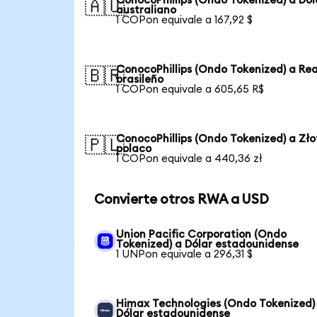
ConocoPhillips (Ondo Tokenized) a Dól
🇦🇺
australiano
1 COPon equivale a 167,92 $
ConocoPhillips (Ondo Tokenized) a Rea
🇧🇷
brasileño
1 COPon equivale a 605,65 R$
ConocoPhillips (Ondo Tokenized) a Zło
🇵🇱
polaco
1 COPon equivale a 440,36 zł
Convierte otros RWA a USD
Union Pacific Corporation (Ondo
Tokenized) a Dólar estadounidense
1 UNPon equivale a 296,31 $
Himax Technologies (Ondo Tokenized)
Dólar estadounidense