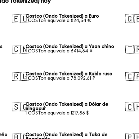
ndo Tokenized) hoy
Costco (Ondo Tokenized) a Euro
🇪🇺
🇬
1 COSTon equivale a 824,54 €
s
Costco (Ondo Tokenized) a Yuan chino
🇨🇳
🇹
1 COSTon equivale a 6414,84 ¥
Costco (Ondo Tokenized) a Rublo ruso
🇷🇺
🇨
1 COSTon equivale a 78.092,61 ₽
Costco (Ondo Tokenized) a Dólar de
🇸🇬
🇨
Singapur
1 COSTon equivale a 1217,86 $
leño
Costco (Ondo Tokenized) a Taka de
🇧🇩
🇵