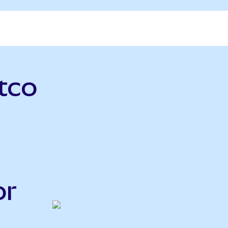
tco
or