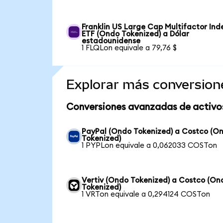
Franklin US Large Cap Multifactor Ind
ETF (Ondo Tokenized) a Dólar
estadounidense
1 FLQLon equivale a 79,76 $
Explorar más conversion
Conversiones avanzadas de activo
PayPal (Ondo Tokenized) a Costco (O
Tokenized)
1 PYPLon equivale a 0,062033 COSTon
Vertiv (Ondo Tokenized) a Costco (On
Tokenized)
1 VRTon equivale a 0,294124 COSTon