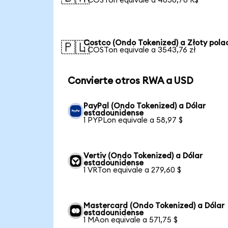
1 COSTon equivale a 4858,78 R$
Costco (Ondo Tokenized) a Złoty pola
🇵🇱
1 COSTon equivale a 3543,76 zł
Convierte otros RWA a USD
PayPal (Ondo Tokenized) a Dólar
estadounidense
1 PYPLon equivale a 58,97 $
Vertiv (Ondo Tokenized) a Dólar
estadounidense
1 VRTon equivale a 279,60 $
Mastercard (Ondo Tokenized) a Dólar
estadounidense
1 MAon equivale a 571,75 $