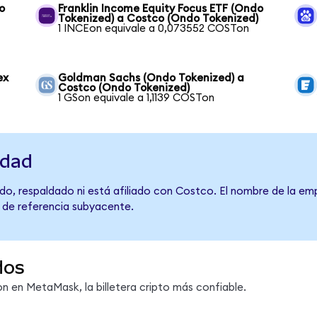
o
Franklin Income Equity Focus ETF (Ondo
Tokenized) a Costco (Ondo Tokenized)
1 INCEon equivale a 0,073552 COSTon
ex
Goldman Sachs (Ondo Tokenized) a
Costco (Ondo Tokenized)
1 GSon equivale a 1,1139 COSTon
idad
do, respaldado ni está afiliado con Costco. El nombre de la emp
o de referencia subyacente.
dos
 en MetaMask, la billetera cripto más confiable.