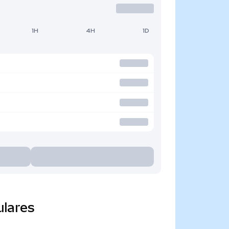
1H
4H
1D
ulares