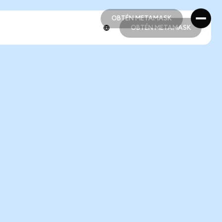
OBTÉN METAMASK
OBTÉN METAMASK
OBTÉN METAMASK
OBTÉN METAMASK