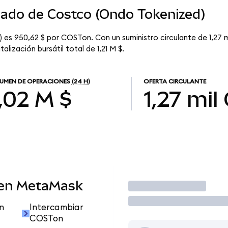
cado de Costco (Ondo Tokenized)
es 950,62 $ por COSTon. Con un suministro circulante de 1,27 m
ización bursátil total de 1,21 M $.
UMEN DE OPERACIONES
(24 H)
OFERTA CIRCULANTE
,02 M $
1,27 mil
 en MetaMask
Operar
n
Intercambiar
COSTon