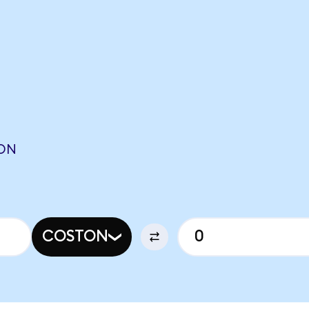
O
XON
COSTON