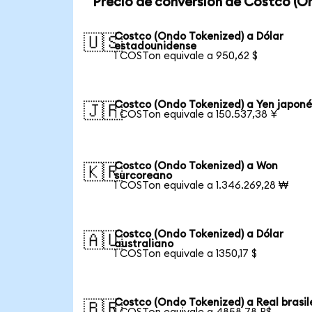
Precio de conversión de Costco (O
Costco (Ondo Tokenized) a Dólar
🇺🇸
estadounidense
1 COSTon equivale a 950,62 $
Costco (Ondo Tokenized) a Yen japoné
🇯🇵
1 COSTon equivale a 150.537,38 ¥
Costco (Ondo Tokenized) a Won
🇰🇷
surcoreano
1 COSTon equivale a 1.346.269,28 ₩
Costco (Ondo Tokenized) a Dólar
🇦🇺
australiano
1 COSTon equivale a 1350,17 $
Costco (Ondo Tokenized) a Real brasi
🇧🇷