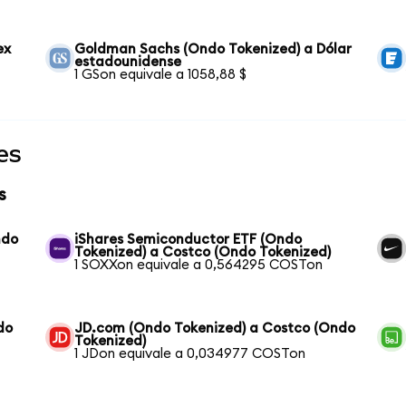
ex
Goldman Sachs (Ondo Tokenized) a Dólar
estadounidense
1 GSon equivale a 1058,88 $
es
s
ndo
iShares Semiconductor ETF (Ondo
Tokenized) a Costco (Ondo Tokenized)
1 SOXXon equivale a 0,564295 COSTon
do
JD.com (Ondo Tokenized) a Costco (Ondo
Tokenized)
1 JDon equivale a 0,034977 COSTon