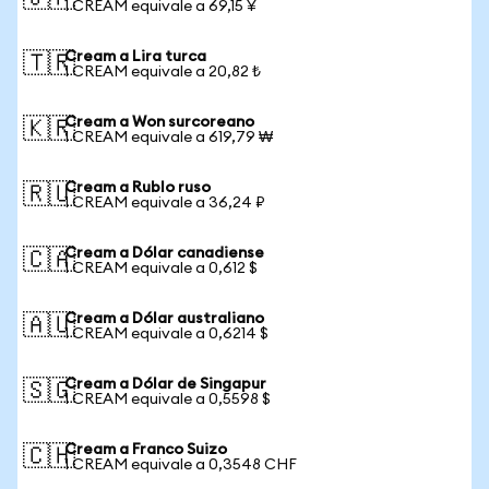
1 CREAM equivale a 69,15 ¥
Cream a Lira turca
🇹🇷
1 CREAM equivale a 20,82 ₺
Cream a Won surcoreano
🇰🇷
1 CREAM equivale a 619,79 ₩
Cream a Rublo ruso
🇷🇺
1 CREAM equivale a 36,24 ₽
Cream a Dólar canadiense
🇨🇦
1 CREAM equivale a 0,612 $
Cream a Dólar australiano
🇦🇺
1 CREAM equivale a 0,6214 $
Cream a Dólar de Singapur
🇸🇬
1 CREAM equivale a 0,5598 $
Cream a Franco Suizo
🇨🇭
1 CREAM equivale a 0,3548 CHF