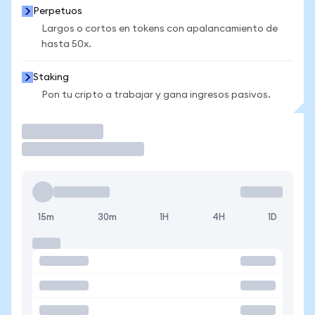
Perpetuos
Largos o cortos en tokens con apalancamiento de
hasta 50x.
Staking
Pon tu cripto a trabajar y gana ingresos pasivos.
Operar
15m
30m
1H
4H
1D