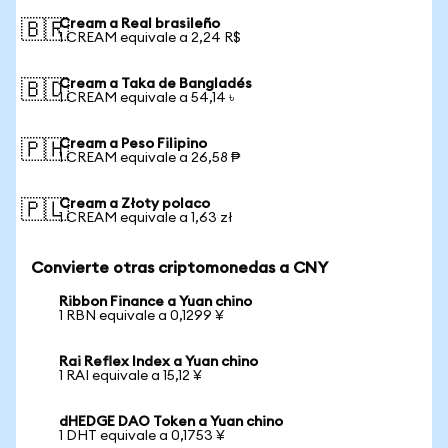
Cream a Real brasileño
🇧🇷
1 CREAM equivale a 2,24 R$
Cream a Taka de Bangladés
🇧🇩
1 CREAM equivale a 54,14 ৳
Cream a Peso Filipino
🇵🇭
1 CREAM equivale a 26,58 ₱
Cream a Złoty polaco
🇵🇱
1 CREAM equivale a 1,63 zł
Convierte otras criptomonedas a CNY
Ribbon Finance a Yuan chino
1 RBN equivale a 0,1299 ¥
Rai Reflex Index a Yuan chino
1 RAI equivale a 15,12 ¥
dHEDGE DAO Token a Yuan chino
1 DHT equivale a 0,1753 ¥