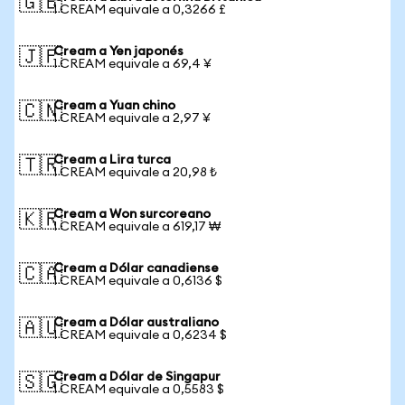
🇬🇧
1 CREAM equivale a 0,3266 £
Cream a Yen japonés
🇯🇵
1 CREAM equivale a 69,4 ¥
Cream a Yuan chino
🇨🇳
1 CREAM equivale a 2,97 ¥
Cream a Lira turca
🇹🇷
1 CREAM equivale a 20,98 ₺
Cream a Won surcoreano
🇰🇷
1 CREAM equivale a 619,17 ₩
Cream a Dólar canadiense
🇨🇦
1 CREAM equivale a 0,6136 $
Cream a Dólar australiano
🇦🇺
1 CREAM equivale a 0,6234 $
Cream a Dólar de Singapur
🇸🇬
1 CREAM equivale a 0,5583 $