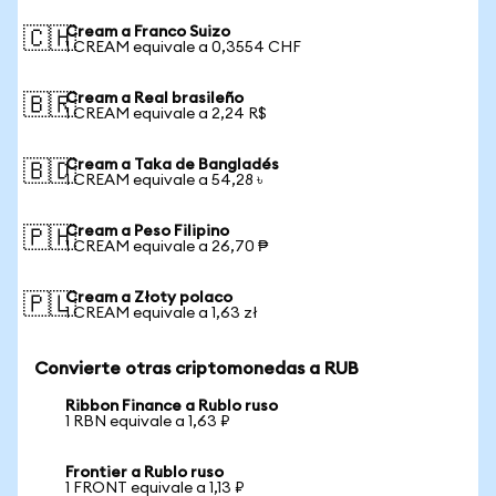
Cream a Franco Suizo
🇨🇭
1 CREAM equivale a 0,3554 CHF
Cream a Real brasileño
🇧🇷
1 CREAM equivale a 2,24 R$
Cream a Taka de Bangladés
🇧🇩
1 CREAM equivale a 54,28 ৳
Cream a Peso Filipino
🇵🇭
1 CREAM equivale a 26,70 ₱
Cream a Złoty polaco
🇵🇱
1 CREAM equivale a 1,63 zł
Convierte otras criptomonedas a RUB
Ribbon Finance a Rublo ruso
1 RBN equivale a 1,63 ₽
Frontier a Rublo ruso
1 FRONT equivale a 1,13 ₽