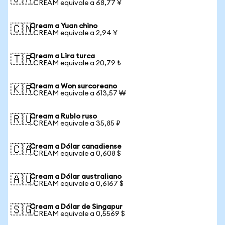
1 CREAM equivale a 68,77 ¥
Cream a Yuan chino
🇨🇳
1 CREAM equivale a 2,94 ¥
Cream a Lira turca
🇹🇷
1 CREAM equivale a 20,79 ₺
Cream a Won surcoreano
🇰🇷
1 CREAM equivale a 613,57 ₩
Cream a Rublo ruso
🇷🇺
1 CREAM equivale a 35,85 ₽
Cream a Dólar canadiense
🇨🇦
1 CREAM equivale a 0,608 $
Cream a Dólar australiano
🇦🇺
1 CREAM equivale a 0,6167 $
Cream a Dólar de Singapur
🇸🇬
1 CREAM equivale a 0,5569 $