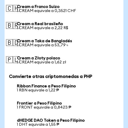
Cream a Franco Suizo
🇨🇭
1 CREAM equivale a 0,3521 CHF
Cream a Real brasileño
🇧🇷
1 CREAM equivale a 2,22 R$
Cream a Taka de Bangladés
🇧🇩
1 CREAM equivale a 53,79 ৳
Cream a Złoty polaco
🇵🇱
1 CREAM equivale a 1,62 zł
Convierte otras criptomonedas a PHP
Ribbon Finance a Peso Filipino
1 RBN equivale a 1,22 ₱
Frontier a Peso Filipino
1 FRONT equivale a 0,8423 ₱
dHEDGE DAO Token a Peso Filipino
1 DHT equivale a 1,55 ₱