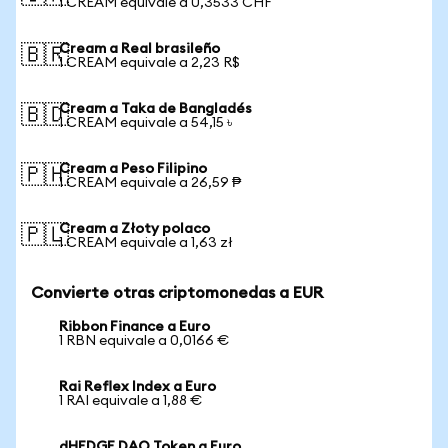
1 CREAM equivale a 0,3533 CHF
Cream a Real brasileño
🇧🇷
1 CREAM equivale a 2,23 R$
Cream a Taka de Bangladés
🇧🇩
1 CREAM equivale a 54,15 ৳
Cream a Peso Filipino
🇵🇭
1 CREAM equivale a 26,59 ₱
Cream a Złoty polaco
🇵🇱
1 CREAM equivale a 1,63 zł
Convierte otras criptomonedas a EUR
Ribbon Finance a Euro
1 RBN equivale a 0,0166 €
Rai Reflex Index a Euro
1 RAI equivale a 1,88 €
dHEDGE DAO Token a Euro