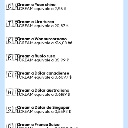
Cream a Yuan chino
🇨🇳
1 CREAM equivale a 2,95 ¥
Cream a Lira turca
🇹🇷
1 CREAM equivale a 20,87 ₺
Cream a Won surcoreano
🇰🇷
1 CREAM equivale a 616,03 ₩
Cream a Rublo ruso
🇷🇺
1 CREAM equivale a 35,99 ₽
Cream a Dólar canadiense
🇨🇦
1 CREAM equivale a 0,6097 $
Cream a Dólar australiano
🇦🇺
1 CREAM equivale a 0,6189 $
Cream a Dólar de Singapur
🇸🇬
1 CREAM equivale a 0,5592 $
Cream a Franco Suizo
🇨🇭