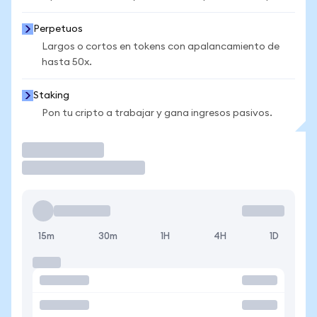
Perpetuos
Largos o cortos en tokens con apalancamiento de
hasta 50x.
Staking
Pon tu cripto a trabajar y gana ingresos pasivos.
Operar
15m
30m
1H
4H
1D