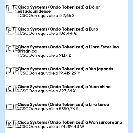
Cisco Systems (Ondo Tokenized) a Dólar
🇺🇸
estadounidense
1 CSCOon equivale a 122,65 $
Cisco Systems (Ondo Tokenized) a Euro
🇪🇺
1 CSCOon equivale a 106,44 €
Cisco Systems (Ondo Tokenized) a Libra Esterlina
🇬🇧
Británica
1 CSCOon equivale a 91,17 £
Cisco Systems (Ondo Tokenized) a Yen japonés
🇯🇵
1 CSCOon equivale a 19.419,29 ¥
Cisco Systems (Ondo Tokenized) a Yuan chino
🇨🇳
1 CSCOon equivale a 827,58 ¥
Cisco Systems (Ondo Tokenized) a Lira turca
🇹🇷
1 CSCOon equivale a 5850,76 ₺
Cisco Systems (Ondo Tokenized) a Won surcoreano
🇰🇷
1 CSCOon equivale a 174.189,43 ₩