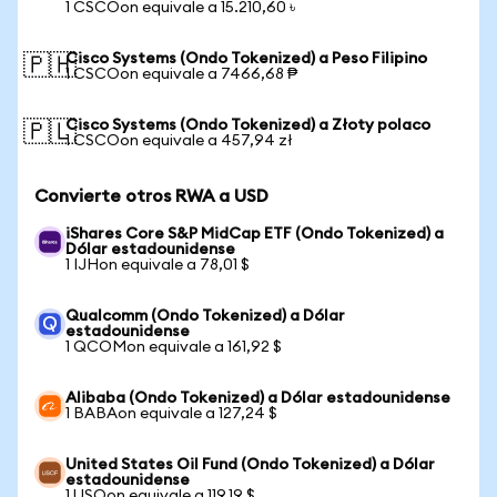
1 CSCOon equivale a 15.210,60 ৳
Cisco Systems (Ondo Tokenized) a Peso Filipino
🇵🇭
1 CSCOon equivale a 7466,68 ₱
Cisco Systems (Ondo Tokenized) a Złoty polaco
🇵🇱
1 CSCOon equivale a 457,94 zł
Convierte otros RWA a USD
iShares Core S&P MidCap ETF (Ondo Tokenized) a
Dólar estadounidense
1 IJHon equivale a 78,01 $
Qualcomm (Ondo Tokenized) a Dólar
estadounidense
1 QCOMon equivale a 161,92 $
Alibaba (Ondo Tokenized) a Dólar estadounidense
1 BABAon equivale a 127,24 $
United States Oil Fund (Ondo Tokenized) a Dólar
estadounidense
1 USOon equivale a 119,19 $