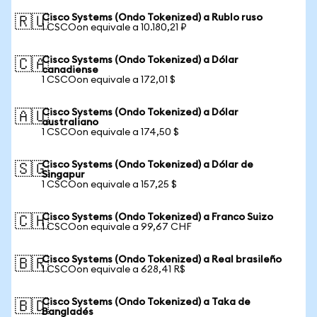
Cisco Systems (Ondo Tokenized) a Rublo ruso
🇷🇺
1 CSCOon equivale a 10.180,21 ₽
Cisco Systems (Ondo Tokenized) a Dólar
🇨🇦
canadiense
1 CSCOon equivale a 172,01 $
Cisco Systems (Ondo Tokenized) a Dólar
🇦🇺
australiano
1 CSCOon equivale a 174,50 $
Cisco Systems (Ondo Tokenized) a Dólar de
🇸🇬
Singapur
1 CSCOon equivale a 157,25 $
Cisco Systems (Ondo Tokenized) a Franco Suizo
🇨🇭
1 CSCOon equivale a 99,67 CHF
Cisco Systems (Ondo Tokenized) a Real brasileño
🇧🇷
1 CSCOon equivale a 628,41 R$
Cisco Systems (Ondo Tokenized) a Taka de
🇧🇩
Bangladés