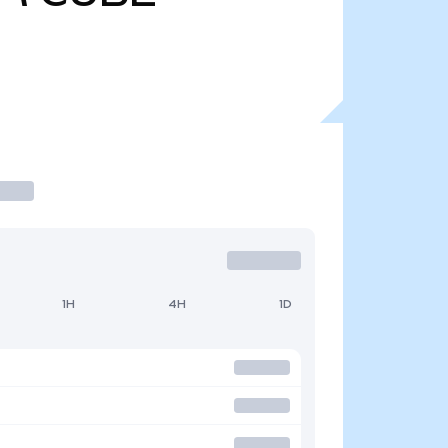
1H
4H
1D