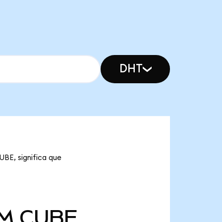
DHT
BE, significa que
 M
CUBE