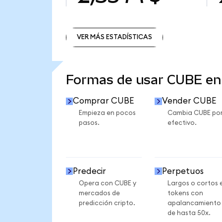
VER MÁS ESTADÍSTICAS
VER MÁS ESTADÍSTICAS
Formas de usar CUBE e
Comprar CUBE
Vender CUBE
Empieza en pocos
Cambia CUBE po
pasos.
efectivo.
Predecir
Perpetuos
Opera con CUBE y
Largos o cortos 
mercados de
tokens con
predicción cripto.
apalancamiento
de hasta 50x.