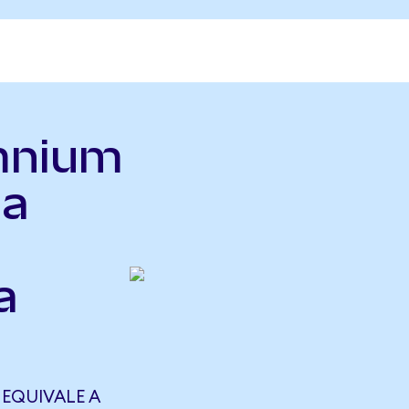
mnium
 a
a
 EQUIVALE A