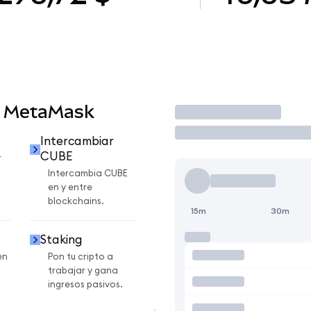
n MetaMask
Operar
Intercambiar
CUBE
r
Intercambia CUBE
en y entre
blockchains.
15m
30m
Staking
en
Pon tu cripto a
trabajar y gana
ingresos pasivos.