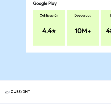
Google Play
Calificación
Descargas
4.4
10M+
4
CUBE/DHT
Pie de página del sitio MetaMask