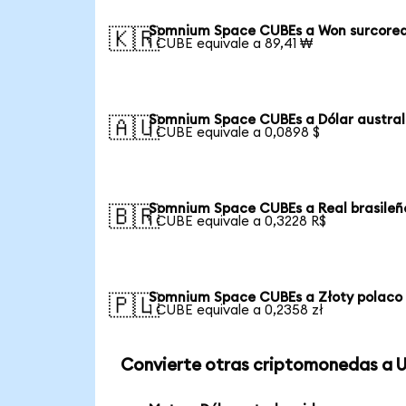
Somnium Space CUBEs a Won surcore
🇰🇷
1 CUBE equivale a 89,41 ₩
Somnium Space CUBEs a Dólar austral
🇦🇺
1 CUBE equivale a 0,0898 $
Somnium Space CUBEs a Real brasileñ
🇧🇷
1 CUBE equivale a 0,3228 R$
Somnium Space CUBEs a Złoty polaco
🇵🇱
1 CUBE equivale a 0,2358 zł
Convierte otras criptomonedas a 