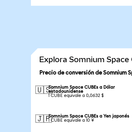
Explora Somnium Space 
Precio de conversión de Somnium 
Somnium Space CUBEs a Dólar
🇺🇸
estadounidense
1 CUBE equivale a 0,0632 $
Somnium Space CUBEs a Yen japonés
🇯🇵
1 CUBE equivale a 10 ¥