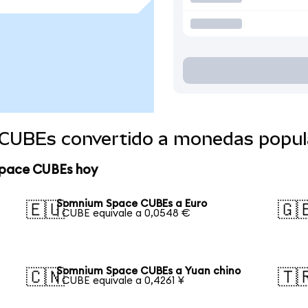
CUBEs convertido a monedas popul
Space CUBEs hoy
Somnium Space CUBEs a Euro
🇪🇺
🇬
1 CUBE equivale a 0,0548 €
Somnium Space CUBEs a Yuan chino
🇨🇳
🇹
1 CUBE equivale a 0,4261 ¥