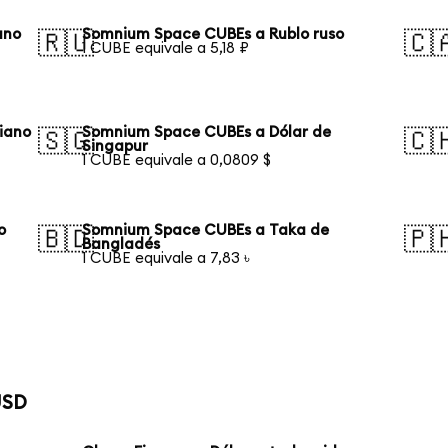
ano
Somnium Space CUBEs a Rublo ruso
🇷🇺
🇨
1 CUBE equivale a 5,18 ₽
iano
Somnium Space CUBEs a Dólar de
🇸🇬
🇨
Singapur
1 CUBE equivale a 0,0809 $
o
Somnium Space CUBEs a Taka de
🇧🇩
🇵
Bangladés
1 CUBE equivale a 7,83 ৳
USD