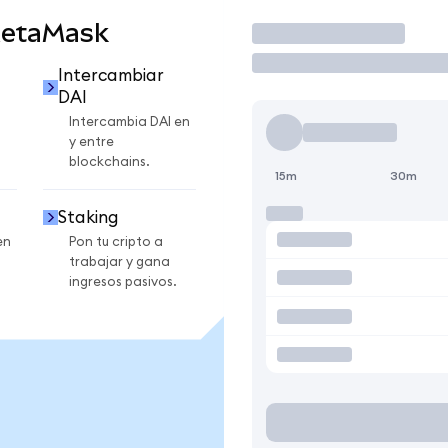
MetaMask
Operar
Intercambiar
DAI
Intercambia DAI en
y entre
blockchains.
15m
30m
Staking
en
Pon tu cripto a
trabajar y gana
ingresos pasivos.