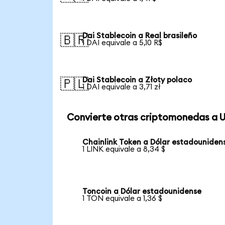
Dai Stablecoin a Real brasileño
🇧🇷
1 DAI equivale a 5,10 R$
Dai Stablecoin a Złoty polaco
🇵🇱
1 DAI equivale a 3,71 zł
Convierte otras criptomonedas a 
Chainlink Token a Dólar estadouniden
1 LINK equivale a 8,34 $
Toncoin a Dólar estadounidense
1 TON equivale a 1,36 $