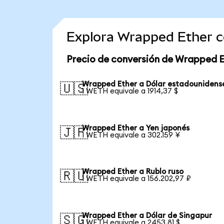
Explora Wrapped Ether c
Precio de conversión de Wrapped E
Wrapped Ether a Dólar estadounidens
🇺🇸
1 WETH equivale a 1914,37 $
Wrapped Ether a Yen japonés
🇯🇵
1 WETH equivale a 302.159 ¥
Wrapped Ether a Rublo ruso
🇷🇺
1 WETH equivale a 156.202,97 ₽
Wrapped Ether a Dólar de Singapur
🇸🇬
1 WETH equivale a 2453,81 $