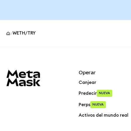
WETH/TRY
Pie de página del sitio MetaMask
Operar
Canjear
Predecir
NUEVA
Perps
NUEVA
Activos del mundo real