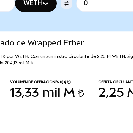
WETH
rcado de Wrapped Ether
,91 ₺ por WETH. Con un suministro circulante de 2,25 M WETH, si
de 204,13 mil M ₺.
VOLUMEN DE OPERACIONES
(24 H)
OFERTA CIRCULANT
13,33 mil M ₺
2,25 