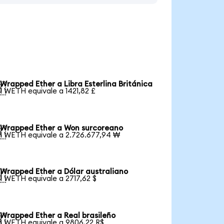
Wrapped Ether a Libra Esterlina Británica

1 WETH equivale a 1421,82 £
Wrapped Ether a Won surcoreano

1 WETH equivale a 2.726.677,94 ₩
Wrapped Ether a Dólar australiano

1 WETH equivale a 2717,62 $
Wrapped Ether a Real brasileño

1 WETH equivale a 9806,22 R$