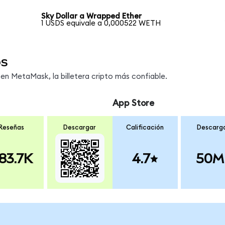
Sky Dollar a Wrapped Ether
1 USDS equivale a 0,000522 WETH
os
n MetaMask, la billetera cripto más confiable.
App Store
Reseñas
Descargar
Calificación
Descarg
83.7K
4.7
50M