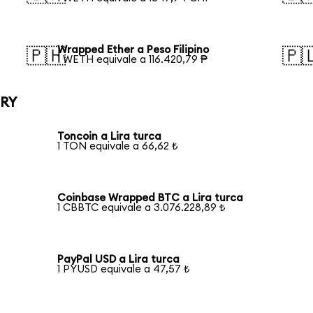
Wrapped Ether a Peso Filipino
🇵🇭
🇵
1 WETH equivale a 116.420,79 ₱
TRY
Toncoin a Lira turca
1 TON equivale a 66,62 ₺
Coinbase Wrapped BTC a Lira turca
1 CBBTC equivale a 3.076.228,89 ₺
PayPal USD a Lira turca
1 PYUSD equivale a 47,57 ₺