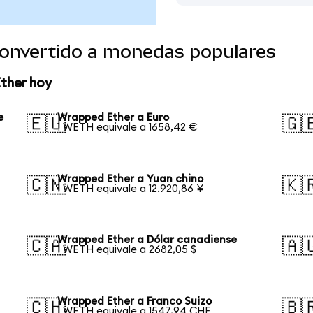
onvertido a monedas populares
ther hoy
e
Wrapped Ether a Euro
🇪🇺
🇬
1 WETH equivale a 1658,42 €
Wrapped Ether a Yuan chino
🇨🇳
🇰
1 WETH equivale a 12.920,86 ¥
Wrapped Ether a Dólar canadiense
🇨🇦
🇦
1 WETH equivale a 2682,05 $
Wrapped Ether a Franco Suizo
🇨🇭
🇧
1 WETH equivale a 1547,94 CHF