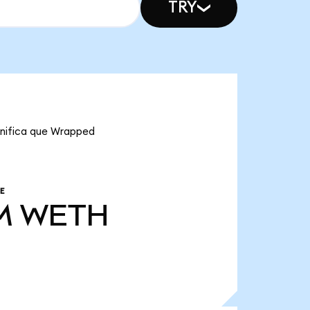
TRY
gnifica que Wrapped
E
M
WETH