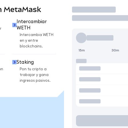
n MetaMask
Operar
Intercambiar
WETH
r
Intercambia WETH
en y entre
blockchains.
15m
30m
Staking
en
Pon tu cripto a
trabajar y gana
ingresos pasivos.