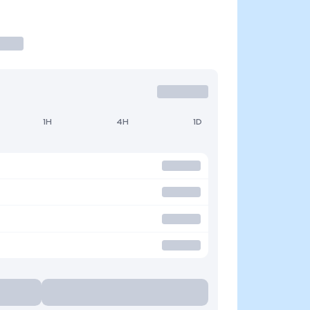
1H
4H
1D