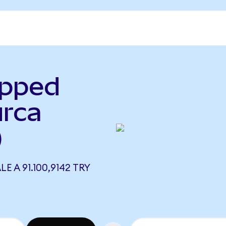
apped
urca
)
 A 91.100,9142 TRY