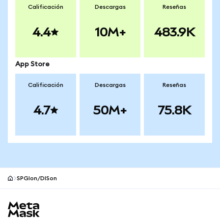
Calificación
Descargas
Reseñas
4.4
10M+
483.9K
App Store
Calificación
Descargas
Reseñas
4.7
50M+
75.8K
SPGIon/DISon
Pie de página del sitio MetaMask