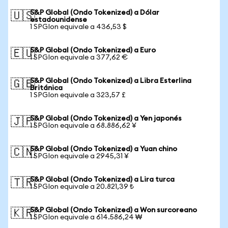
S&P Global (Ondo Tokenized) a Dólar
🇺🇸
estadounidense
1 SPGIon equivale a 436,53 $
S&P Global (Ondo Tokenized) a Euro
🇪🇺
1 SPGIon equivale a 377,62 €
S&P Global (Ondo Tokenized) a Libra Esterlina
🇬🇧
Británica
1 SPGIon equivale a 323,57 £
S&P Global (Ondo Tokenized) a Yen japonés
🇯🇵
1 SPGIon equivale a 68.886,62 ¥
S&P Global (Ondo Tokenized) a Yuan chino
🇨🇳
1 SPGIon equivale a 2945,31 ¥
S&P Global (Ondo Tokenized) a Lira turca
🇹🇷
1 SPGIon equivale a 20.821,39 ₺
S&P Global (Ondo Tokenized) a Won surcoreano
🇰🇷
1 SPGIon equivale a 614.586,24 ₩