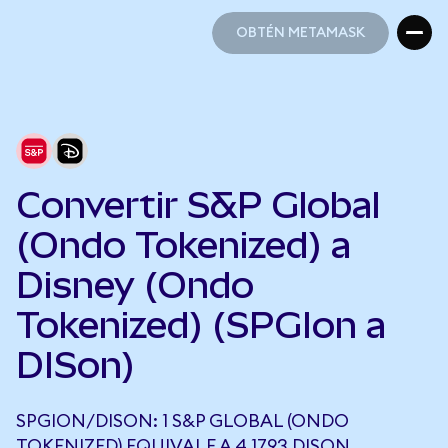
OBTÉN METAMASK
OBTÉN METAMASK
Convertir S&P Global
(Ondo Tokenized) a
Disney (Ondo
Tokenized) (SPGIon a
DISon)
SPGION/DISON: 1 S&P GLOBAL (ONDO
TOKENIZED) EQUIVALE A 4,1793 DISON