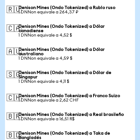
Denison Mines (Ondo Tokenized) a Rublo ruso
🇷🇺
1 DNNon equivale a 264,37 ₽
Denison Mines (Ondo Tokenized) a Dólar
🇨🇦
canadiense
1 DNNon equivale a 4,52 $
Denison Mines (Ondo Tokenized) a Dólar
🇦🇺
australiano
1 DNNon equivale a 4,59 $
Denison Mines (Ondo Tokenized) a Dólar de
🇸🇬
Singapur
1 DNNon equivale a 4,11 $
Denison Mines (Ondo Tokenized) a Franco Suizo
🇨🇭
1 DNNon equivale a 2,62 CHF
Denison Mines (Ondo Tokenized) a Real brasileño
🇧🇷
1 DNNon equivale a 16,51 R$
Denison Mines (Ondo Tokenized) a Taka de
🇧🇩
Bangladés