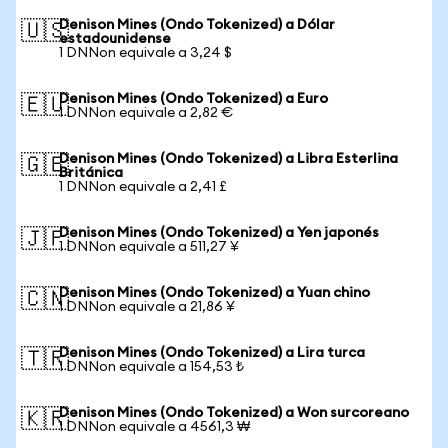
Denison Mines (Ondo Tokenized) a Dólar
🇺🇸
estadounidense
1 DNNon equivale a 3,24 $
Denison Mines (Ondo Tokenized) a Euro
🇪🇺
1 DNNon equivale a 2,82 €
Denison Mines (Ondo Tokenized) a Libra Esterlina
🇬🇧
Británica
1 DNNon equivale a 2,41 £
Denison Mines (Ondo Tokenized) a Yen japonés
🇯🇵
1 DNNon equivale a 511,27 ¥
Denison Mines (Ondo Tokenized) a Yuan chino
🇨🇳
1 DNNon equivale a 21,86 ¥
Denison Mines (Ondo Tokenized) a Lira turca
🇹🇷
1 DNNon equivale a 154,53 ₺
Denison Mines (Ondo Tokenized) a Won surcoreano
🇰🇷
1 DNNon equivale a 4561,3 ₩