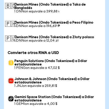
Denison Mines (Ondo Tokenized) a Taka de
🇧🇩
Bangladés
1 DNNon equivale a 399,88 ৳
Denison Mines (Ondo Tokenized) a Peso Filipino
🇵🇭
1 DNNon equivale a 196,69 ₱
Denison Mines (Ondo Tokenized) a Złoty polaco
🇵🇱
1 DNNon equivale a 12,04 zł
Convierte otros RWA a USD
Penguin Solutions (Ondo Tokenized) a Dólar
estadounidense
1 PENGon equivale a 47,02 $
Johnson & Johnson (Ondo Tokenized) a Dólar
estadounidense
1 JNJon equivale a 259,81 $
Gemini Space Station (Ondo Tokenized) a Dólar
estadounidense
1 GEMIon equivale a 4,00 $