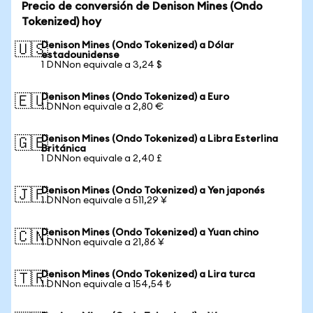
Precio de conversión de Denison Mines (Ondo
Tokenized) hoy
Denison Mines (Ondo Tokenized) a Dólar
🇺🇸
estadounidense
1 DNNon equivale a 3,24 $
Denison Mines (Ondo Tokenized) a Euro
🇪🇺
1 DNNon equivale a 2,80 €
Denison Mines (Ondo Tokenized) a Libra Esterlina
🇬🇧
Británica
1 DNNon equivale a 2,40 £
Denison Mines (Ondo Tokenized) a Yen japonés
🇯🇵
1 DNNon equivale a 511,29 ¥
Denison Mines (Ondo Tokenized) a Yuan chino
🇨🇳
1 DNNon equivale a 21,86 ¥
Denison Mines (Ondo Tokenized) a Lira turca
🇹🇷
1 DNNon equivale a 154,54 ₺