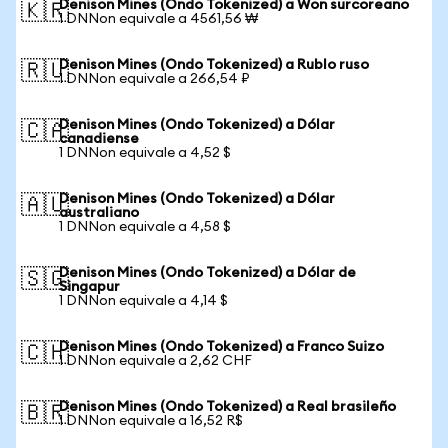
Denison Mines (Ondo Tokenized) a Won surcoreano
🇰🇷
1 DNNon equivale a 4561,56 ₩
Denison Mines (Ondo Tokenized) a Rublo ruso
🇷🇺
1 DNNon equivale a 266,54 ₽
Denison Mines (Ondo Tokenized) a Dólar
🇨🇦
canadiense
1 DNNon equivale a 4,52 $
Denison Mines (Ondo Tokenized) a Dólar
🇦🇺
australiano
1 DNNon equivale a 4,58 $
Denison Mines (Ondo Tokenized) a Dólar de
🇸🇬
Singapur
1 DNNon equivale a 4,14 $
Denison Mines (Ondo Tokenized) a Franco Suizo
🇨🇭
1 DNNon equivale a 2,62 CHF
Denison Mines (Ondo Tokenized) a Real brasileño
🇧🇷
1 DNNon equivale a 16,52 R$