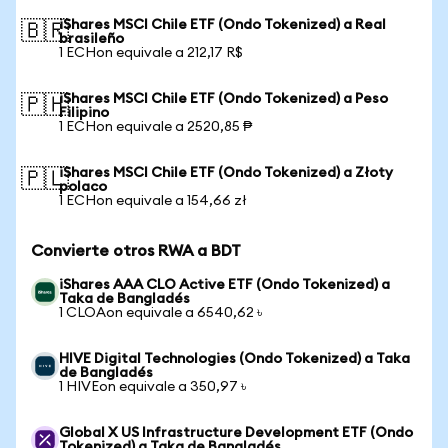
iShares MSCI Chile ETF (Ondo Tokenized) a Real
🇧🇷
brasileño
1 ECHon equivale a 212,17 R$
iShares MSCI Chile ETF (Ondo Tokenized) a Peso
🇵🇭
Filipino
1 ECHon equivale a 2520,85 ₱
iShares MSCI Chile ETF (Ondo Tokenized) a Złoty
🇵🇱
polaco
1 ECHon equivale a 154,66 zł
Convierte otros RWA a BDT
iShares AAA CLO Active ETF (Ondo Tokenized) a
Taka de Bangladés
1 CLOAon equivale a 6540,62 ৳
HIVE Digital Technologies (Ondo Tokenized) a Taka
de Bangladés
1 HIVEon equivale a 350,97 ৳
Global X US Infrastructure Development ETF (Ondo
Tokenized) a Taka de Bangladés