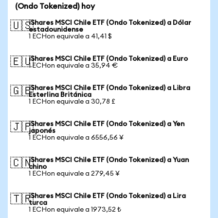
(Ondo Tokenized) hoy
iShares MSCI Chile ETF (Ondo Tokenized) a Dólar
🇺🇸
estadounidense
1 ECHon equivale a 41,41 $
iShares MSCI Chile ETF (Ondo Tokenized) a Euro
🇪🇺
1 ECHon equivale a 35,94 €
iShares MSCI Chile ETF (Ondo Tokenized) a Libra
🇬🇧
Esterlina Británica
1 ECHon equivale a 30,78 £
iShares MSCI Chile ETF (Ondo Tokenized) a Yen
🇯🇵
japonés
1 ECHon equivale a 6556,56 ¥
iShares MSCI Chile ETF (Ondo Tokenized) a Yuan
🇨🇳
chino
1 ECHon equivale a 279,45 ¥
iShares MSCI Chile ETF (Ondo Tokenized) a Lira
🇹🇷
turca
1 ECHon equivale a 1973,52 ₺