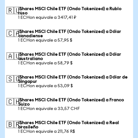
iShares MSCI Chile ETF (Ondo Tokenized) a Rublo
🇷🇺
ruso
1 ECHon equivale a 3417,41 ₽
iShares MSCI Chile ETF (Ondo Tokenized) a Dólar
🇨🇦
canadiense
1 ECHon equivale a 57,95 $
iShares MSCI Chile ETF (Ondo Tokenized) a Dólar
🇦🇺
australiano
1 ECHon equivale a 58,79 $
iShares MSCI Chile ETF (Ondo Tokenized) a Dólar de
🇸🇬
Singapur
1 ECHon equivale a 53,09 $
iShares MSCI Chile ETF (Ondo Tokenized) a Franco
🇨🇭
Suizo
1 ECHon equivale a 33,57 CHF
iShares MSCI Chile ETF (Ondo Tokenized) a Real
🇧🇷
brasileño
1 ECHon equivale a 211,76 R$