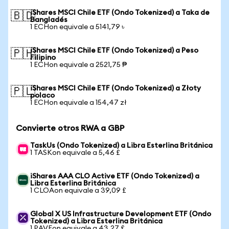
iShares MSCI Chile ETF (Ondo Tokenized) a Taka de
🇧🇩
Bangladés
1 ECHon equivale a 5141,79 ৳
iShares MSCI Chile ETF (Ondo Tokenized) a Peso
🇵🇭
Filipino
1 ECHon equivale a 2521,75 ₱
iShares MSCI Chile ETF (Ondo Tokenized) a Złoty
🇵🇱
polaco
1 ECHon equivale a 154,47 zł
Convierte otros RWA a GBP
TaskUs (Ondo Tokenized) a Libra Esterlina Británica
1 TASKon equivale a 5,46 £
iShares AAA CLO Active ETF (Ondo Tokenized) a
Libra Esterlina Británica
1 CLOAon equivale a 39,09 £
Global X US Infrastructure Development ETF (Ondo
Tokenized) a Libra Esterlina Británica
1 PAVEon equivale a 43,27 £